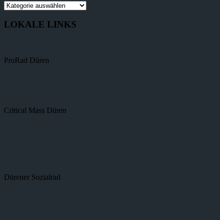
LOKALE LINKS
ProRad Düren
Critical Mass Düren
Dürener Sozialrad