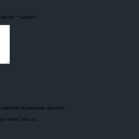
sind mit
*
markiert
n nächsten Kommentar speichern.
n dieser Seite zu.