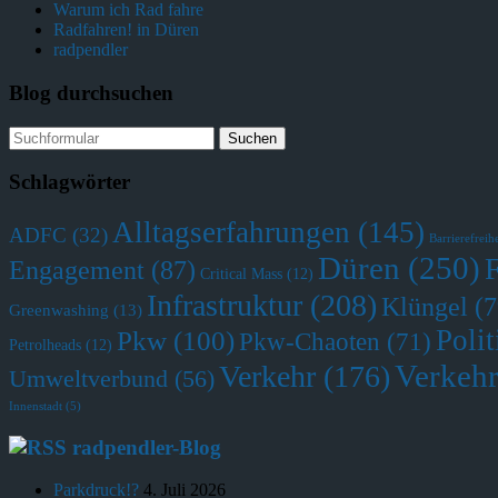
Warum ich Rad fahre
Radfahren! in Düren
radpendler
Blog durchsuchen
Schlagwörter
Alltagserfahrungen
(145)
ADFC
(32)
Barrierefreihe
Düren
(250)
Engagement
(87)
Critical Mass
(12)
Infrastruktur
(208)
Klüngel
(7
Greenwashing
(13)
Polit
Pkw
(100)
Pkw-Chaoten
(71)
Petrolheads
(12)
Verkehr
Verkehr
(176)
Umweltverbund
(56)
Innenstadt
(5)
radpendler-Blog
Parkdruck!?
4. Juli 2026