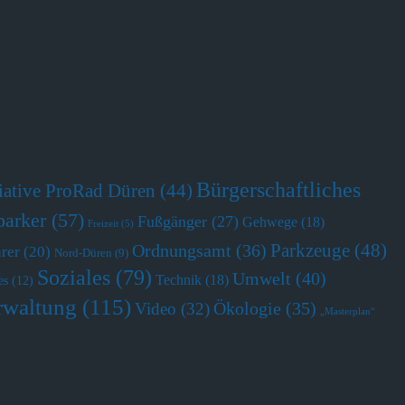
Bürgerschaftliches
tiative ProRad Düren
(44)
parker
(57)
Fußgänger
(27)
Gehwege
(18)
Freizeit
(5)
Parkzeuge
(48)
Ordnungsamt
(36)
hrer
(20)
Nord-Düren
(9)
Soziales
(79)
Umwelt
(40)
Technik
(18)
es
(12)
rwaltung
(115)
Ökologie
(35)
Video
(32)
„Masterplan“