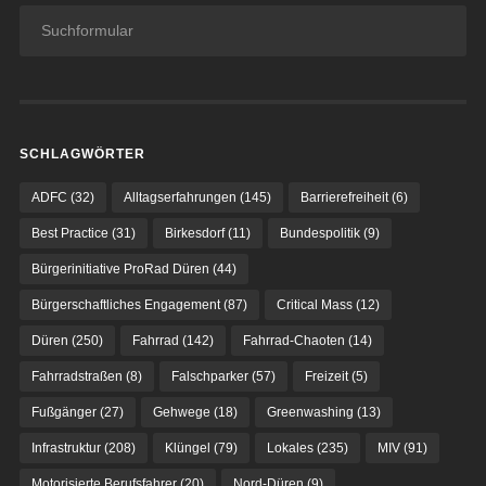
SCHLAGWÖRTER
ADFC
(32)
Alltagserfahrungen
(145)
Barrierefreiheit
(6)
Best Practice
(31)
Birkesdorf
(11)
Bundespolitik
(9)
Bürgerinitiative ProRad Düren
(44)
Bürgerschaftliches Engagement
(87)
Critical Mass
(12)
Düren
(250)
Fahrrad
(142)
Fahrrad-Chaoten
(14)
Fahrradstraßen
(8)
Falschparker
(57)
Freizeit
(5)
Fußgänger
(27)
Gehwege
(18)
Greenwashing
(13)
Infrastruktur
(208)
Klüngel
(79)
Lokales
(235)
MIV
(91)
Motorisierte Berufsfahrer
(20)
Nord-Düren
(9)