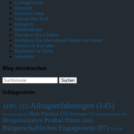
CyclingClaude
Ritzelzeit
BiketourGlobal
Takeshi fährt Rad
bikingtom
Radelmädchen
Transition Town Düren
Radfahren-Das überschätzte Risiko von hinten
Warum ich Rad fahre
Radfahren! in Düren
radpendler
Blog durchsuchen
Schlagwörter
Alltagserfahrungen
(145)
ADFC
(32)
Best Practice
(31)
Birkesdorf
(11)
Bundespolitik
(9)
Barrierefreiheit
(6)
Bürgerinitiative ProRad Düren
(44)
Bürgerschaftliches Engagement
(87)
Critical