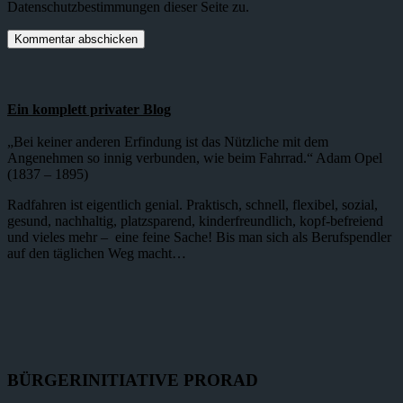
Datenschutzbestimmungen dieser Seite zu.
Ein komplett privater Blog
„Bei keiner anderen Erfindung ist das Nützliche mit dem
Angenehmen so innig verbunden, wie beim Fahrrad.“ Adam Opel
(1837 – 1895)
Radfahren ist eigentlich genial. Praktisch, schnell, flexibel, sozial,
gesund, nachhaltig, platzsparend, kinderfreundlich, kopf-befreiend
und vieles mehr – eine feine Sache! Bis man sich als Berufspendler
auf den täglichen Weg macht…
BÜRGERINITIATIVE PRORAD