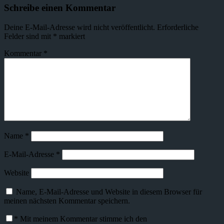
Schreibe einen Kommentar
Deine E-Mail-Adresse wird nicht veröffentlicht.
Erforderliche
Felder sind mit
*
markiert
Kommentar
*
Name
*
E-Mail-Adresse
*
Website
Name, E-Mail-Adresse und Website in diesem Browser für
meinen nächsten Kommentar speichern.
*
Mit meinem Kommentar stimme ich den