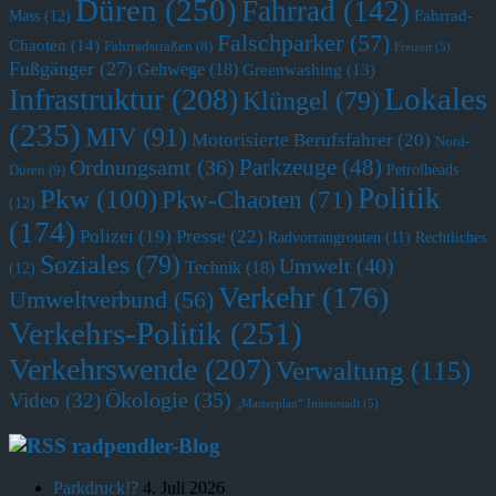
Düren
(250)
Fahrrad
(142)
Fahrrad-
Mass
(12)
Falschparker
(57)
Chaoten
(14)
Fahrradstraßen
(8)
Freizeit
(5)
Fußgänger
(27)
Gehwege
(18)
Greenwashing
(13)
Lokales
Infrastruktur
(208)
Klüngel
(79)
(235)
MIV
(91)
Motorisierte Berufsfahrer
(20)
Nord-
Parkzeuge
(48)
Ordnungsamt
(36)
Petrolheads
Düren
(9)
Politik
Pkw
(100)
Pkw-Chaoten
(71)
(12)
(174)
Polizei
(19)
Presse
(22)
Radvorrangrouten
(11)
Rechtliches
Soziales
(79)
Umwelt
(40)
Technik
(18)
(12)
Verkehr
(176)
Umweltverbund
(56)
Verkehrs-Politik
(251)
Verkehrswende
(207)
Verwaltung
(115)
Ökologie
(35)
Video
(32)
„Masterplan“ Innenstadt
(5)
radpendler-Blog
Parkdruck!?
4. Juli 2026