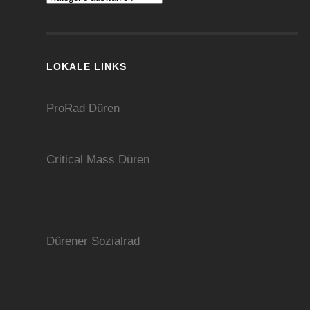
LOKALE LINKS
ProRad Düren
Critical Mass Düren
Dürener Sozialrad