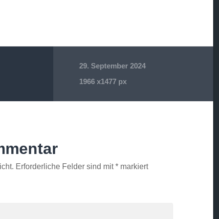
29. September 2024
1966
x
1477 px
mmentar
icht.
Erforderliche Felder sind mit
*
markiert