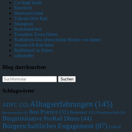
CyclingClaude
Ritzelzeit
BiketourGlobal
Takeshi fährt Rad
bikingtom
Radelmädchen
Transition Town Düren
Radfahren-Das überschätzte Risiko von hinten
Warum ich Rad fahre
Radfahren! in Düren
radpendler
Blog durchsuchen
Schlagwörter
Alltagserfahrungen
(145)
ADFC
(32)
Best Practice
(31)
Birkesdorf
(11)
Bundespolitik
(9)
Barrierefreiheit
(6)
Bürgerinitiative ProRad Düren
(44)
Bürgerschaftliches Engagement
(87)
Critical