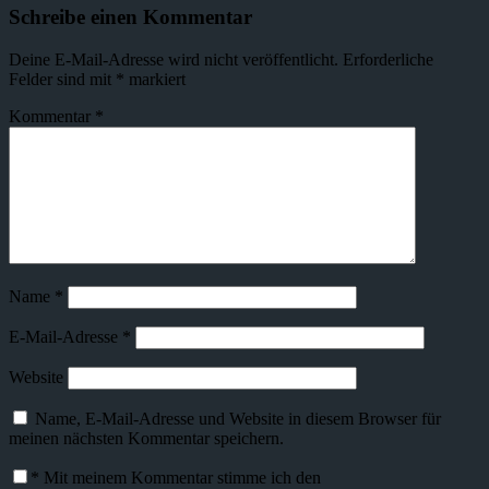
Schreibe einen Kommentar
Deine E-Mail-Adresse wird nicht veröffentlicht.
Erforderliche
Felder sind mit
*
markiert
Kommentar
*
Name
*
E-Mail-Adresse
*
Website
Name, E-Mail-Adresse und Website in diesem Browser für
meinen nächsten Kommentar speichern.
*
Mit meinem Kommentar stimme ich den