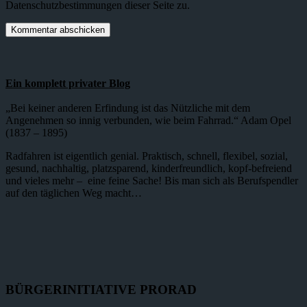
Datenschutzbestimmungen dieser Seite zu.
Ein komplett privater Blog
„Bei keiner anderen Erfindung ist das Nützliche mit dem
Angenehmen so innig verbunden, wie beim Fahrrad.“ Adam Opel
(1837 – 1895)
Radfahren ist eigentlich genial. Praktisch, schnell, flexibel, sozial,
gesund, nachhaltig, platzsparend, kinderfreundlich, kopf-befreiend
und vieles mehr – eine feine Sache! Bis man sich als Berufspendler
auf den täglichen Weg macht…
BÜRGERINITIATIVE PRORAD