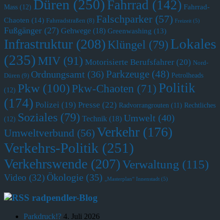
Düren
(250)
Fahrrad
(142)
Fahrrad-
Mass
(12)
Falschparker
(57)
Chaoten
(14)
Fahrradstraßen
(8)
Freizeit
(5)
Fußgänger
(27)
Gehwege
(18)
Greenwashing
(13)
Lokales
Infrastruktur
(208)
Klüngel
(79)
(235)
MIV
(91)
Motorisierte Berufsfahrer
(20)
Nord-
Parkzeuge
(48)
Ordnungsamt
(36)
Petrolheads
Düren
(9)
Politik
Pkw
(100)
Pkw-Chaoten
(71)
(12)
(174)
Polizei
(19)
Presse
(22)
Radvorrangrouten
(11)
Rechtliches
Soziales
(79)
Umwelt
(40)
Technik
(18)
(12)
Verkehr
(176)
Umweltverbund
(56)
Verkehrs-Politik
(251)
Verkehrswende
(207)
Verwaltung
(115)
Ökologie
(35)
Video
(32)
„Masterplan“ Innenstadt
(5)
radpendler-Blog
Parkdruck!?
4. Juli 2026