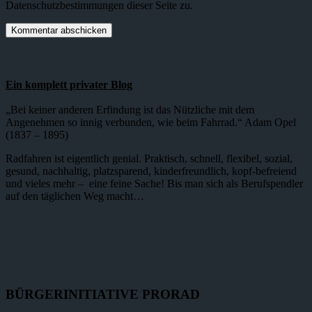
Datenschutzbestimmungen dieser Seite zu.
Ein komplett privater Blog
„Bei keiner anderen Erfindung ist das Nützliche mit dem
Angenehmen so innig verbunden, wie beim Fahrrad.“ Adam Opel
(1837 – 1895)
Radfahren ist eigentlich genial. Praktisch, schnell, flexibel, sozial,
gesund, nachhaltig, platzsparend, kinderfreundlich, kopf-befreiend
und vieles mehr – eine feine Sache! Bis man sich als Berufspendler
auf den täglichen Weg macht…
BÜRGERINITIATIVE PRORAD