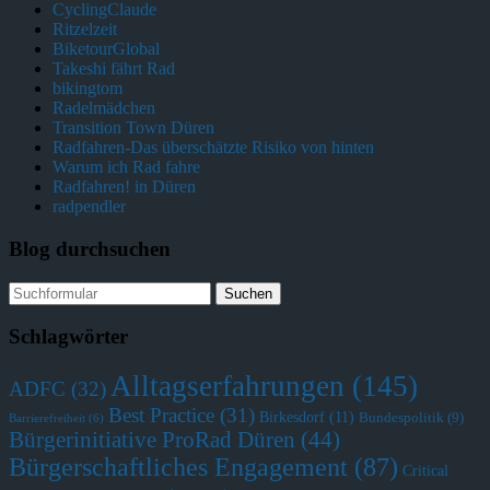
CyclingClaude
Ritzelzeit
BiketourGlobal
Takeshi fährt Rad
bikingtom
Radelmädchen
Transition Town Düren
Radfahren-Das überschätzte Risiko von hinten
Warum ich Rad fahre
Radfahren! in Düren
radpendler
Blog durchsuchen
Schlagwörter
Alltagserfahrungen
(145)
ADFC
(32)
Best Practice
(31)
Birkesdorf
(11)
Bundespolitik
(9)
Barrierefreiheit
(6)
Bürgerinitiative ProRad Düren
(44)
Bürgerschaftliches Engagement
(87)
Critical