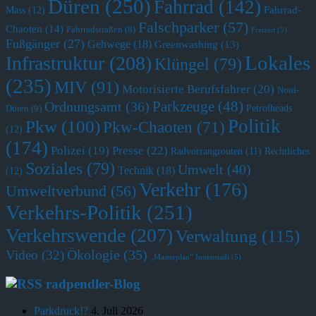
Düren
(250)
Fahrrad
(142)
Fahrrad-
Mass
(12)
Falschparker
(57)
Chaoten
(14)
Fahrradstraßen
(8)
Freizeit
(5)
Fußgänger
(27)
Gehwege
(18)
Greenwashing
(13)
Lokales
Infrastruktur
(208)
Klüngel
(79)
(235)
MIV
(91)
Motorisierte Berufsfahrer
(20)
Nord-
Parkzeuge
(48)
Ordnungsamt
(36)
Petrolheads
Düren
(9)
Politik
Pkw
(100)
Pkw-Chaoten
(71)
(12)
(174)
Polizei
(19)
Presse
(22)
Radvorrangrouten
(11)
Rechtliches
Soziales
(79)
Umwelt
(40)
Technik
(18)
(12)
Verkehr
(176)
Umweltverbund
(56)
Verkehrs-Politik
(251)
Verkehrswende
(207)
Verwaltung
(115)
Ökologie
(35)
Video
(32)
„Masterplan“ Innenstadt
(5)
radpendler-Blog
Parkdruck!?
4. Juli 2026