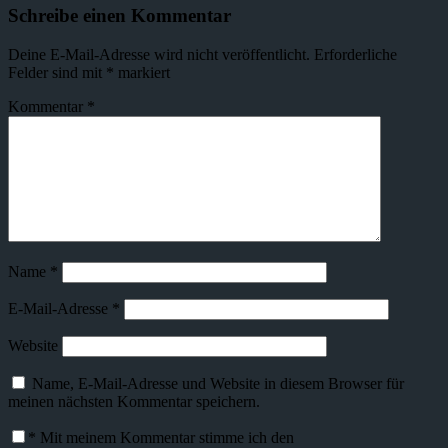
Schreibe einen Kommentar
Deine E-Mail-Adresse wird nicht veröffentlicht.
Erforderliche
Felder sind mit
*
markiert
Kommentar
*
Name
*
E-Mail-Adresse
*
Website
Name, E-Mail-Adresse und Website in diesem Browser für
meinen nächsten Kommentar speichern.
*
Mit meinem Kommentar stimme ich den