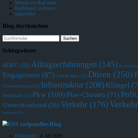
Warum ich Rad fahre
Radfahren! in Düren
radpendler
Blog durchsuchen
Schlagwörter
Alltagserfahrungen
(145)
ADFC
(32)
Barrierefreihe
Düren
(250)
Engagement
(87)
Critical Mass
(12)
Infrastruktur
(208)
Klüngel
(7
Greenwashing
(13)
Polit
Pkw
(100)
Pkw-Chaoten
(71)
Petrolheads
(12)
Verkehr
Verkehr
(176)
Umweltverbund
(56)
Innenstadt
(5)
radpendler-Blog
Parkdruck!?
4. Juli 2026