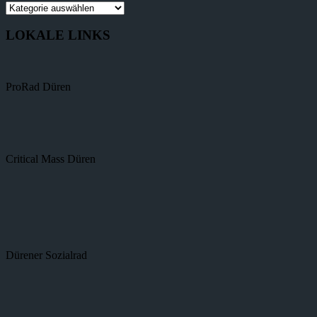
LOKALE LINKS
ProRad Düren
Critical Mass Düren
Dürener Sozialrad