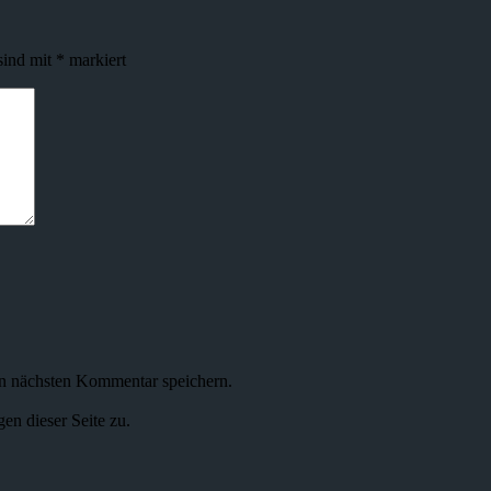
sind mit
*
markiert
n nächsten Kommentar speichern.
n dieser Seite zu.