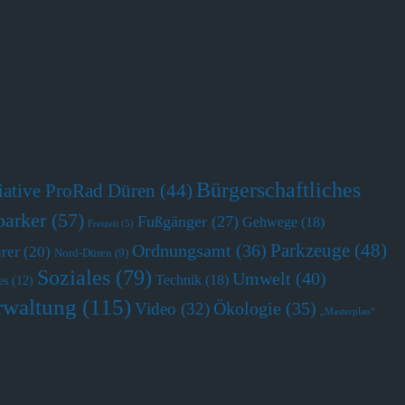
Bürgerschaftliches
tiative ProRad Düren
(44)
parker
(57)
Fußgänger
(27)
Gehwege
(18)
Freizeit
(5)
Parkzeuge
(48)
Ordnungsamt
(36)
hrer
(20)
Nord-Düren
(9)
Soziales
(79)
Umwelt
(40)
Technik
(18)
es
(12)
rwaltung
(115)
Ökologie
(35)
Video
(32)
„Masterplan“