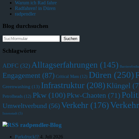
Warum ich Rad fahre
Radfahren! in Düren
radpendler
Blog durchsuchen
Schlagwörter
Alltagserfahrungen
(145)
ADFC
(32)
Barrierefreihe
Düren
(250)
Engagement
(87)
Critical Mass
(12)
Infrastruktur
(208)
Klüngel
(7
Greenwashing
(13)
Polit
Pkw
(100)
Pkw-Chaoten
(71)
Petrolheads
(12)
Verkehr
Verkehr
(176)
Umweltverbund
(56)
Innenstadt
(5)
radpendler-Blog
Parkdruck!?
4. Juli 2026