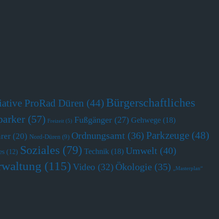
Bürgerschaftliches
tiative ProRad Düren
(44)
parker
(57)
Fußgänger
(27)
Gehwege
(18)
Freizeit
(5)
Parkzeuge
(48)
Ordnungsamt
(36)
hrer
(20)
Nord-Düren
(9)
Soziales
(79)
Umwelt
(40)
Technik
(18)
es
(12)
rwaltung
(115)
Ökologie
(35)
Video
(32)
„Masterplan“