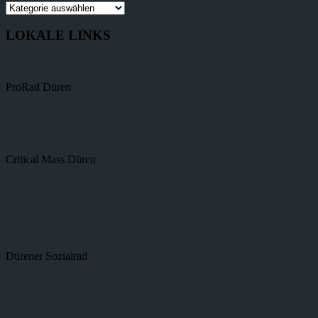
LOKALE LINKS
ProRad Düren
Critical Mass Düren
Dürener Sozialrad