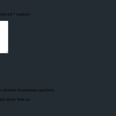
sind mit
*
markiert
n nächsten Kommentar speichern.
n dieser Seite zu.