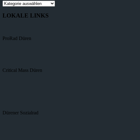
LOKALE LINKS
ProRad Düren
Critical Mass Düren
Dürener Sozialrad