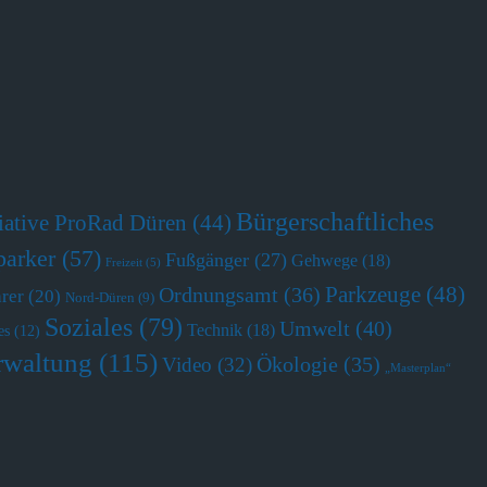
Bürgerschaftliches
tiative ProRad Düren
(44)
parker
(57)
Fußgänger
(27)
Gehwege
(18)
Freizeit
(5)
Parkzeuge
(48)
Ordnungsamt
(36)
hrer
(20)
Nord-Düren
(9)
Soziales
(79)
Umwelt
(40)
Technik
(18)
es
(12)
rwaltung
(115)
Ökologie
(35)
Video
(32)
„Masterplan“