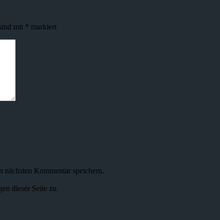
sind mit
*
markiert
n nächsten Kommentar speichern.
n dieser Seite zu.