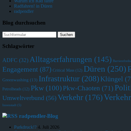
Warum ich Rad fahre
Radfahren! in Düren
radpendler
Blog durchsuchen
Schlagwörter
Alltagserfahrungen
(145)
ADFC
(32)
Barrierefreihe
Düren
(250)
Engagement
(87)
Critical Mass
(12)
Infrastruktur
(208)
Klüngel
(7
Greenwashing
(13)
Polit
Pkw
(100)
Pkw-Chaoten
(71)
Petrolheads
(12)
Verkehr
Verkehr
(176)
Umweltverbund
(56)
Innenstadt
(5)
radpendler-Blog
Parkdruck!?
4. Juli 2026