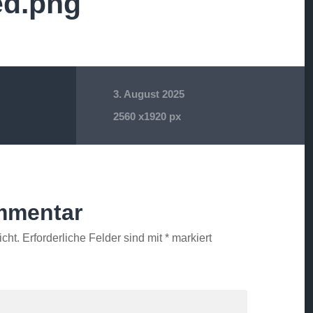
ed.png
3. August 2025
2560
x
1920 px
mmentar
icht.
Erforderliche Felder sind mit
*
markiert