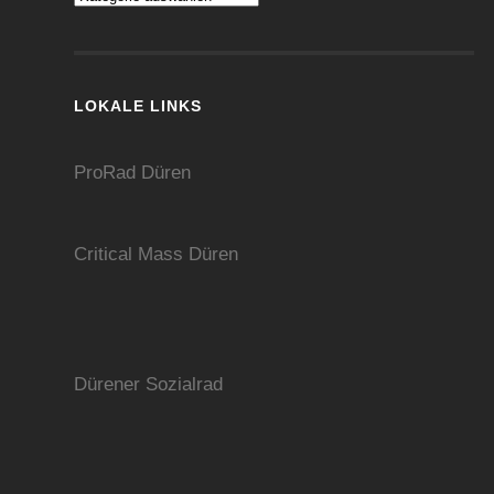
LOKALE LINKS
ProRad Düren
Critical Mass Düren
Dürener Sozialrad