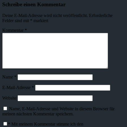
Schreibe einen Kommentar
Deine E-Mail-Adresse wird nicht veröffentlicht.
Erforderliche
Felder sind mit
*
markiert
Kommentar
*
Name
*
E-Mail-Adresse
*
Website
Name, E-Mail-Adresse und Website in diesem Browser für
meinen nächsten Kommentar speichern.
*
Mit meinem Kommentar stimme ich den