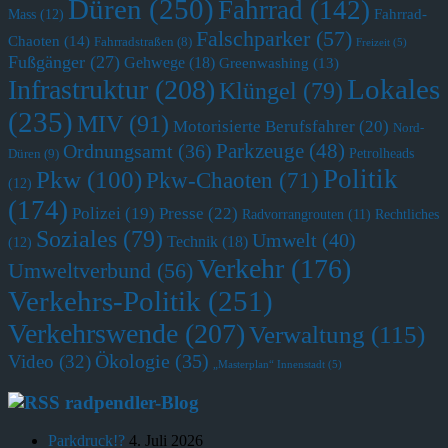
Düren
(250)
Fahrrad
(142)
Fahrrad-
Mass
(12)
Falschparker
(57)
Chaoten
(14)
Fahrradstraßen
(8)
Freizeit
(5)
Fußgänger
(27)
Gehwege
(18)
Greenwashing
(13)
Lokales
Infrastruktur
(208)
Klüngel
(79)
(235)
MIV
(91)
Motorisierte Berufsfahrer
(20)
Nord-
Parkzeuge
(48)
Ordnungsamt
(36)
Petrolheads
Düren
(9)
Politik
Pkw
(100)
Pkw-Chaoten
(71)
(12)
(174)
Polizei
(19)
Presse
(22)
Radvorrangrouten
(11)
Rechtliches
Soziales
(79)
Umwelt
(40)
Technik
(18)
(12)
Verkehr
(176)
Umweltverbund
(56)
Verkehrs-Politik
(251)
Verkehrswende
(207)
Verwaltung
(115)
Ökologie
(35)
Video
(32)
„Masterplan“ Innenstadt
(5)
radpendler-Blog
Parkdruck!?
4. Juli 2026