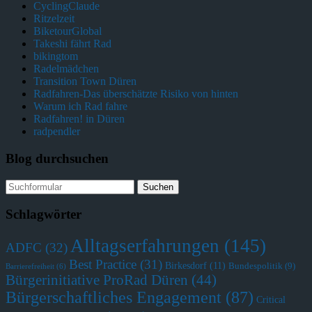
CyclingClaude
Ritzelzeit
BiketourGlobal
Takeshi fährt Rad
bikingtom
Radelmädchen
Transition Town Düren
Radfahren-Das überschätzte Risiko von hinten
Warum ich Rad fahre
Radfahren! in Düren
radpendler
Blog durchsuchen
Schlagwörter
Alltagserfahrungen
(145)
ADFC
(32)
Best Practice
(31)
Birkesdorf
(11)
Bundespolitik
(9)
Barrierefreiheit
(6)
Bürgerinitiative ProRad Düren
(44)
Bürgerschaftliches Engagement
(87)
Critical