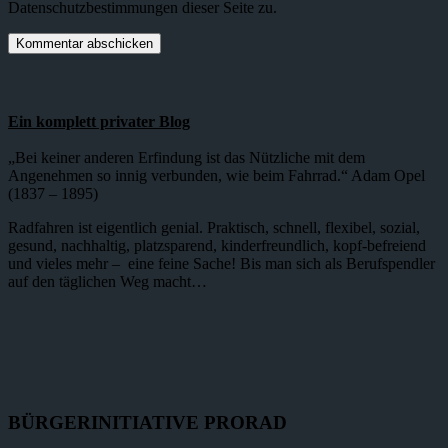
Datenschutzbestimmungen dieser Seite zu.
Ein komplett privater Blog
„Bei keiner anderen Erfindung ist das Nützliche mit dem
Angenehmen so innig verbunden, wie beim Fahrrad.“ Adam Opel
(1837 – 1895)
Radfahren ist eigentlich genial. Praktisch, schnell, flexibel, sozial,
gesund, nachhaltig, platzsparend, kinderfreundlich, kopf-befreiend
und vieles mehr – eine feine Sache! Bis man sich als Berufspendler
auf den täglichen Weg macht…
BÜRGERINITIATIVE PRORAD