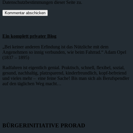
Datenschutzbestimmungen dieser Seite zu.
Ein komplett privater Blog
„Bei keiner anderen Erfindung ist das Nützliche mit dem
Angenehmen so innig verbunden, wie beim Fahrrad.“ Adam Opel
(1837 – 1895)
Radfahren ist eigentlich genial. Praktisch, schnell, flexibel, sozial,
gesund, nachhaltig, platzsparend, kinderfreundlich, kopf-befreiend
und vieles mehr – eine feine Sache! Bis man sich als Berufspendler
auf den täglichen Weg macht…
BÜRGERINITIATIVE PRORAD