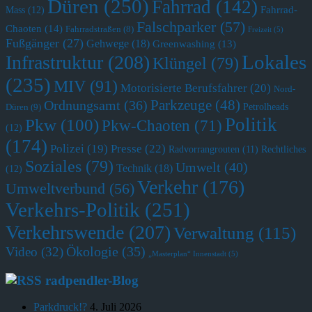
Düren
(250)
Fahrrad
(142)
Fahrrad-
Mass
(12)
Falschparker
(57)
Chaoten
(14)
Fahrradstraßen
(8)
Freizeit
(5)
Fußgänger
(27)
Gehwege
(18)
Greenwashing
(13)
Lokales
Infrastruktur
(208)
Klüngel
(79)
(235)
MIV
(91)
Motorisierte Berufsfahrer
(20)
Nord-
Parkzeuge
(48)
Ordnungsamt
(36)
Petrolheads
Düren
(9)
Politik
Pkw
(100)
Pkw-Chaoten
(71)
(12)
(174)
Polizei
(19)
Presse
(22)
Radvorrangrouten
(11)
Rechtliches
Soziales
(79)
Umwelt
(40)
Technik
(18)
(12)
Verkehr
(176)
Umweltverbund
(56)
Verkehrs-Politik
(251)
Verkehrswende
(207)
Verwaltung
(115)
Ökologie
(35)
Video
(32)
„Masterplan“ Innenstadt
(5)
radpendler-Blog
Parkdruck!?
4. Juli 2026