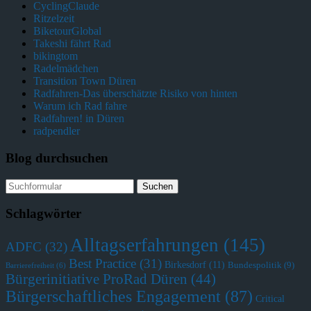
CyclingClaude
Ritzelzeit
BiketourGlobal
Takeshi fährt Rad
bikingtom
Radelmädchen
Transition Town Düren
Radfahren-Das überschätzte Risiko von hinten
Warum ich Rad fahre
Radfahren! in Düren
radpendler
Blog durchsuchen
Suchen
nach:
Schlagwörter
Alltagserfahrungen
(145)
ADFC
(32)
Best Practice
(31)
Birkesdorf
(11)
Bundespolitik
(9)
Barrierefreiheit
(6)
Bürgerinitiative ProRad Düren
(44)
Bürgerschaftliches Engagement
(87)
Critical