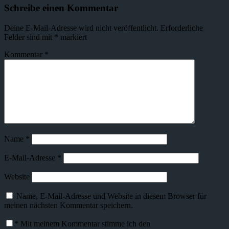
Schreibe einen Kommentar
Deine E-Mail-Adresse wird nicht veröffentlicht.
Erforderliche
Felder sind mit
*
markiert
Kommentar
*
Name
*
E-Mail-Adresse
*
Website
Name, E-Mail-Adresse und Website in diesem Browser für
meinen nächsten Kommentar speichern.
*
Mit meinem Kommentar stimme ich den