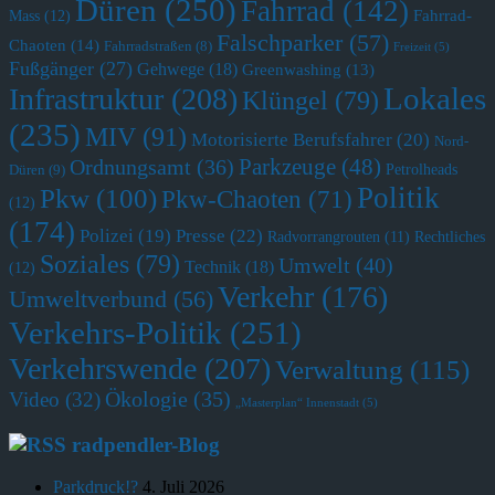
Düren
(250)
Fahrrad
(142)
Fahrrad-
Mass
(12)
Falschparker
(57)
Chaoten
(14)
Fahrradstraßen
(8)
Freizeit
(5)
Fußgänger
(27)
Gehwege
(18)
Greenwashing
(13)
Lokales
Infrastruktur
(208)
Klüngel
(79)
(235)
MIV
(91)
Motorisierte Berufsfahrer
(20)
Nord-
Parkzeuge
(48)
Ordnungsamt
(36)
Petrolheads
Düren
(9)
Politik
Pkw
(100)
Pkw-Chaoten
(71)
(12)
(174)
Polizei
(19)
Presse
(22)
Radvorrangrouten
(11)
Rechtliches
Soziales
(79)
Umwelt
(40)
Technik
(18)
(12)
Verkehr
(176)
Umweltverbund
(56)
Verkehrs-Politik
(251)
Verkehrswende
(207)
Verwaltung
(115)
Ökologie
(35)
Video
(32)
„Masterplan“ Innenstadt
(5)
radpendler-Blog
Parkdruck!?
4. Juli 2026