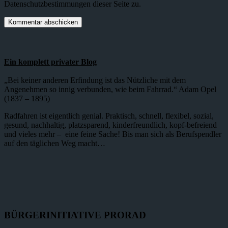
Datenschutzbestimmungen dieser Seite zu.
Ein komplett privater Blog
„Bei keiner anderen Erfindung ist das Nützliche mit dem
Angenehmen so innig verbunden, wie beim Fahrrad.“ Adam Opel
(1837 – 1895)
Radfahren ist eigentlich genial. Praktisch, schnell, flexibel, sozial,
gesund, nachhaltig, platzsparend, kinderfreundlich, kopf-befreiend
und vieles mehr – eine feine Sache! Bis man sich als Berufspendler
auf den täglichen Weg macht…
BÜRGERINITIATIVE PRORAD