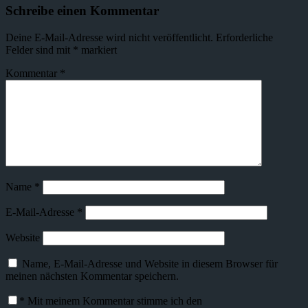
Schreibe einen Kommentar
Deine E-Mail-Adresse wird nicht veröffentlicht.
Erforderliche
Felder sind mit
*
markiert
Kommentar
*
Name
*
E-Mail-Adresse
*
Website
Name, E-Mail-Adresse und Website in diesem Browser für
meinen nächsten Kommentar speichern.
*
Mit meinem Kommentar stimme ich den