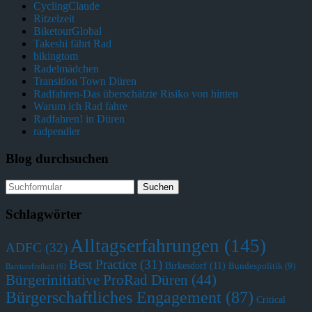
CyclingClaude
Ritzelzeit
BiketourGlobal
Takeshi fährt Rad
bikingtom
Radelmädchen
Transition Town Düren
Radfahren-Das überschätzte Risiko von hinten
Warum ich Rad fahre
Radfahren! in Düren
radpendler
Blog durchsuchen
Schlagwörter
Alltagserfahrungen
(145)
ADFC
(32)
Best Practice
(31)
Birkesdorf
(11)
Bundespolitik
(9)
Barrierefreiheit
(6)
Bürgerinitiative ProRad Düren
(44)
Bürgerschaftliches Engagement
(87)
Critical