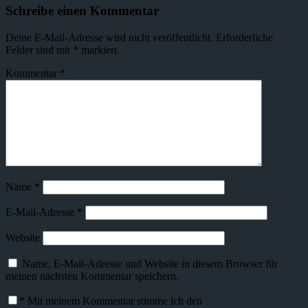
Schreibe einen Kommentar
Deine E-Mail-Adresse wird nicht veröffentlicht.
Erforderliche
Felder sind mit
*
markiert
Kommentar
*
Name
*
E-Mail-Adresse
*
Website
Name, E-Mail-Adresse und Website in diesem Browser für
meinen nächsten Kommentar speichern.
*
Mit meinem Kommentar stimme ich den