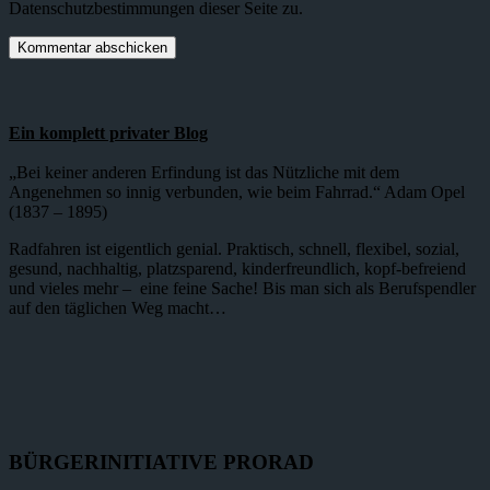
Datenschutzbestimmungen dieser Seite zu.
Ein komplett privater Blog
„Bei keiner anderen Erfindung ist das Nützliche mit dem
Angenehmen so innig verbunden, wie beim Fahrrad.“ Adam Opel
(1837 – 1895)
Radfahren ist eigentlich genial. Praktisch, schnell, flexibel, sozial,
gesund, nachhaltig, platzsparend, kinderfreundlich, kopf-befreiend
und vieles mehr – eine feine Sache! Bis man sich als Berufspendler
auf den täglichen Weg macht…
BÜRGERINITIATIVE PRORAD