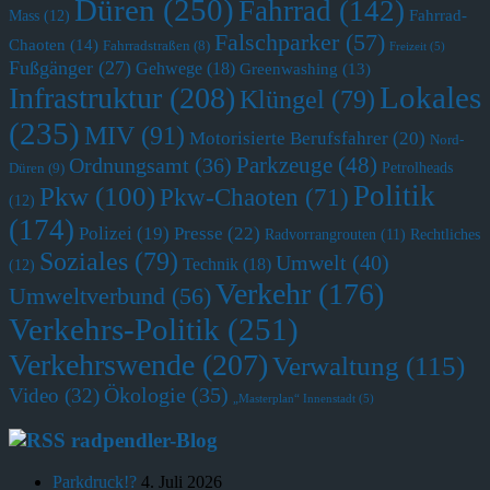
Düren
(250)
Fahrrad
(142)
Fahrrad-
Mass
(12)
Falschparker
(57)
Chaoten
(14)
Fahrradstraßen
(8)
Freizeit
(5)
Fußgänger
(27)
Gehwege
(18)
Greenwashing
(13)
Lokales
Infrastruktur
(208)
Klüngel
(79)
(235)
MIV
(91)
Motorisierte Berufsfahrer
(20)
Nord-
Parkzeuge
(48)
Ordnungsamt
(36)
Petrolheads
Düren
(9)
Politik
Pkw
(100)
Pkw-Chaoten
(71)
(12)
(174)
Polizei
(19)
Presse
(22)
Radvorrangrouten
(11)
Rechtliches
Soziales
(79)
Umwelt
(40)
Technik
(18)
(12)
Verkehr
(176)
Umweltverbund
(56)
Verkehrs-Politik
(251)
Verkehrswende
(207)
Verwaltung
(115)
Ökologie
(35)
Video
(32)
„Masterplan“ Innenstadt
(5)
radpendler-Blog
Parkdruck!?
4. Juli 2026