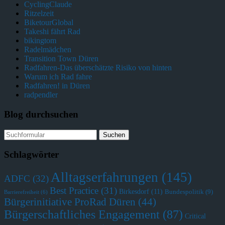
CyclingClaude
Ritzelzeit
BiketourGlobal
Takeshi fährt Rad
bikingtom
Radelmädchen
Transition Town Düren
Radfahren-Das überschätzte Risiko von hinten
Warum ich Rad fahre
Radfahren! in Düren
radpendler
Blog durchsuchen
Schlagwörter
Alltagserfahrungen
(145)
ADFC
(32)
Best Practice
(31)
Birkesdorf
(11)
Bundespolitik
(9)
Barrierefreiheit
(6)
Bürgerinitiative ProRad Düren
(44)
Bürgerschaftliches Engagement
(87)
Critical