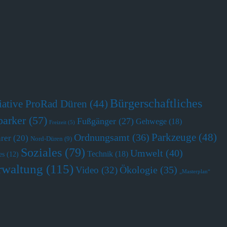
Bürgerschaftliches
tiative ProRad Düren
(44)
parker
(57)
Fußgänger
(27)
Gehwege
(18)
Freizeit
(5)
Parkzeuge
(48)
Ordnungsamt
(36)
hrer
(20)
Nord-Düren
(9)
Soziales
(79)
Umwelt
(40)
Technik
(18)
es
(12)
rwaltung
(115)
Ökologie
(35)
Video
(32)
„Masterplan“