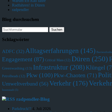
Warum ich Rad fahre
Radfahren! in Düren
radpendler
Blog durchsuchen
Schlagwörter
Alltagserfahrungen
(145)
ADFC
(32)
Barrierefreihe
Düren
(250)
Engagement
(87)
Critical Mass
(12)
Infrastruktur
(208)
Klüngel
(7
Greenwashing
(13)
Polit
Pkw
(100)
Pkw-Chaoten
(71)
Petrolheads
(12)
Verkehr
Verkehr
(176)
Umweltverbund
(56)
Innenstadt
(5)
radpendler-Blog
Parkdruck!?
4. Juli 2026