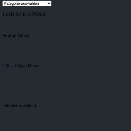
LOKALE LINKS
ProRad Düren
Critical Mass Düren
Dürener Sozialrad