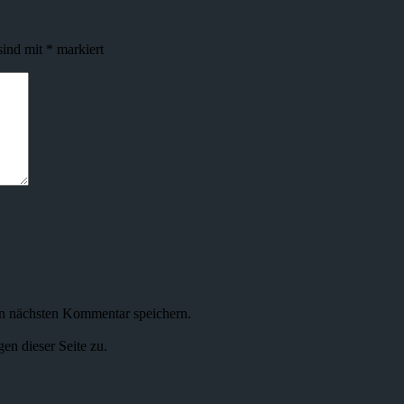
sind mit
*
markiert
n nächsten Kommentar speichern.
n dieser Seite zu.