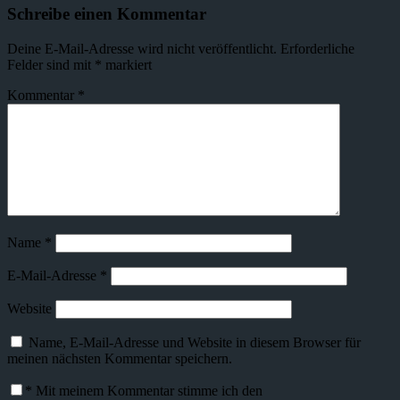
Schreibe einen Kommentar
Deine E-Mail-Adresse wird nicht veröffentlicht.
Erforderliche
Felder sind mit
*
markiert
Kommentar
*
Name
*
E-Mail-Adresse
*
Website
Name, E-Mail-Adresse und Website in diesem Browser für
meinen nächsten Kommentar speichern.
*
Mit meinem Kommentar stimme ich den