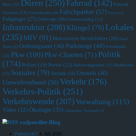
Düren
(250)
Fahrrad
(142)
Fahrrad-
Mass
(12)
Falschparker
(57)
Chaoten
(14)
Fahrradstraßen
(8)
Freizeit
(5)
Fußgänger
(27)
Gehwege
(18)
Greenwashing
(13)
Lokales
Infrastruktur
(208)
Klüngel
(79)
(235)
MIV
(91)
Motorisierte Berufsfahrer
(20)
Nord-
Parkzeuge
(48)
Ordnungsamt
(36)
Petrolheads
Düren
(9)
Politik
Pkw
(100)
Pkw-Chaoten
(71)
(12)
(174)
Polizei
(19)
Presse
(22)
Radvorrangrouten
(11)
Rechtliches
Soziales
(79)
Umwelt
(40)
Technik
(18)
(12)
Verkehr
(176)
Umweltverbund
(56)
Verkehrs-Politik
(251)
Verkehrswende
(207)
Verwaltung
(115)
Ökologie
(35)
Video
(32)
„Masterplan“ Innenstadt
(5)
radpendler-Blog
Parkdruck!?
4. Juli 2026