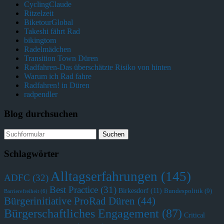
CyclingClaude
Ritzelzeit
BiketourGlobal
Takeshi fährt Rad
bikingtom
Radelmädchen
Transition Town Düren
Radfahren-Das überschätzte Risiko von hinten
Warum ich Rad fahre
Radfahren! in Düren
radpendler
Blog durchsuchen
Schlagwörter
Alltagserfahrungen
(145)
ADFC
(32)
Best Practice
(31)
Birkesdorf
(11)
Bundespolitik
(9)
Barrierefreiheit
(6)
Bürgerinitiative ProRad Düren
(44)
Bürgerschaftliches Engagement
(87)
Critical