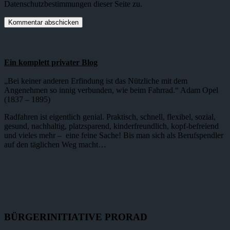
Datenschutzbestimmungen dieser Seite zu.
Ein komplett privater Blog
„Bei keiner anderen Erfindung ist das Nützliche mit dem
Angenehmen so innig verbunden, wie beim Fahrrad.“ Adam Opel
(1837 – 1895)
Radfahren ist eigentlich genial. Praktisch, schnell, flexibel, sozial,
gesund, nachhaltig, platzsparend, kinderfreundlich, kopf-befreiend
und vieles mehr – eine feine Sache! Bis man sich als Berufspendler
auf den täglichen Weg macht…
BÜRGERINITIATIVE PRORAD