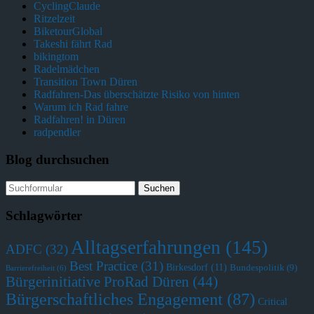
CyclingClaude
Ritzelzeit
BiketourGlobal
Takeshi fährt Rad
bikingtom
Radelmädchen
Transition Town Düren
Radfahren-Das überschätzte Risiko von hinten
Warum ich Rad fahre
Radfahren! in Düren
radpendler
Blog durchsuchen
Schlagwörter
Alltagserfahrungen
(145)
ADFC
(32)
Best Practice
(31)
Birkesdorf
(11)
Bundespolitik
(9)
Barrierefreiheit
(6)
Bürgerinitiative ProRad Düren
(44)
Bürgerschaftliches Engagement
(87)
Critical