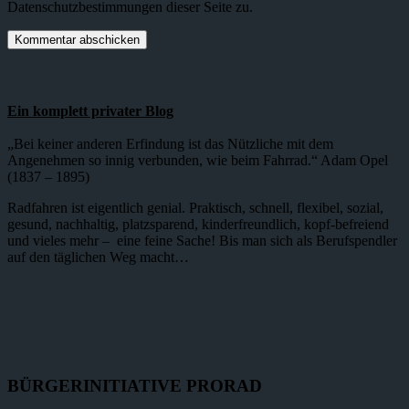
Datenschutzbestimmungen dieser Seite zu.
Ein komplett privater Blog
„Bei keiner anderen Erfindung ist das Nützliche mit dem
Angenehmen so innig verbunden, wie beim Fahrrad.“ Adam Opel
(1837 – 1895)
Radfahren ist eigentlich genial. Praktisch, schnell, flexibel, sozial,
gesund, nachhaltig, platzsparend, kinderfreundlich, kopf-befreiend
und vieles mehr – eine feine Sache! Bis man sich als Berufspendler
auf den täglichen Weg macht…
BÜRGERINITIATIVE PRORAD