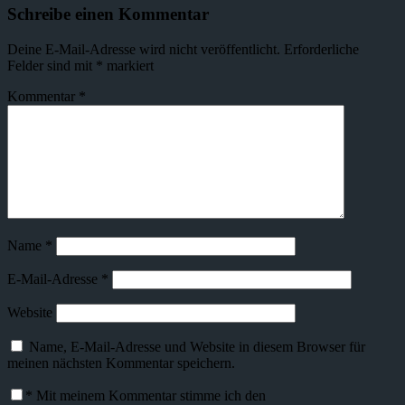
Schreibe einen Kommentar
Deine E-Mail-Adresse wird nicht veröffentlicht.
Erforderliche
Felder sind mit
*
markiert
Kommentar
*
Name
*
E-Mail-Adresse
*
Website
Name, E-Mail-Adresse und Website in diesem Browser für
meinen nächsten Kommentar speichern.
*
Mit meinem Kommentar stimme ich den