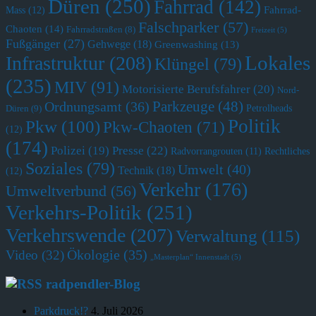
Düren
(250)
Fahrrad
(142)
Fahrrad-
Mass
(12)
Falschparker
(57)
Chaoten
(14)
Fahrradstraßen
(8)
Freizeit
(5)
Fußgänger
(27)
Gehwege
(18)
Greenwashing
(13)
Lokales
Infrastruktur
(208)
Klüngel
(79)
(235)
MIV
(91)
Motorisierte Berufsfahrer
(20)
Nord-
Parkzeuge
(48)
Ordnungsamt
(36)
Petrolheads
Düren
(9)
Politik
Pkw
(100)
Pkw-Chaoten
(71)
(12)
(174)
Polizei
(19)
Presse
(22)
Radvorrangrouten
(11)
Rechtliches
Soziales
(79)
Umwelt
(40)
Technik
(18)
(12)
Verkehr
(176)
Umweltverbund
(56)
Verkehrs-Politik
(251)
Verkehrswende
(207)
Verwaltung
(115)
Ökologie
(35)
Video
(32)
„Masterplan“ Innenstadt
(5)
radpendler-Blog
Parkdruck!?
4. Juli 2026