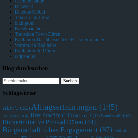
CyclingClaude
Ritzelzeit
BiketourGlobal
Takeshi fährt Rad
bikingtom
Radelmädchen
Transition Town Düren
Radfahren-Das überschätzte Risiko von hinten
Warum ich Rad fahre
Radfahren! in Düren
radpendler
Blog durchsuchen
Schlagwörter
Alltagserfahrungen
(145)
ADFC
(32)
Best Practice
(31)
Birkesdorf
(11)
Bundespolitik
(9)
Barrierefreiheit
(6)
Bürgerinitiative ProRad Düren
(44)
Bürgerschaftliches Engagement
(87)
Critical