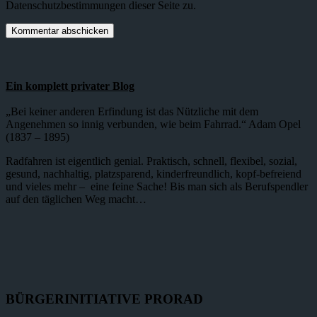
Datenschutzbestimmungen dieser Seite zu.
Ein komplett privater Blog
„Bei keiner anderen Erfindung ist das Nützliche mit dem
Angenehmen so innig verbunden, wie beim Fahrrad.“ Adam Opel
(1837 – 1895)
Radfahren ist eigentlich genial. Praktisch, schnell, flexibel, sozial,
gesund, nachhaltig, platzsparend, kinderfreundlich, kopf-befreiend
und vieles mehr – eine feine Sache! Bis man sich als Berufspendler
auf den täglichen Weg macht…
BÜRGERINITIATIVE PRORAD