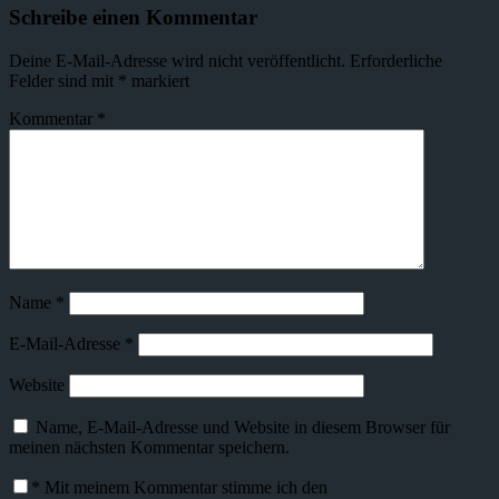
Schreibe einen Kommentar
Deine E-Mail-Adresse wird nicht veröffentlicht.
Erforderliche
Felder sind mit
*
markiert
Kommentar
*
Name
*
E-Mail-Adresse
*
Website
Name, E-Mail-Adresse und Website in diesem Browser für
meinen nächsten Kommentar speichern.
*
Mit meinem Kommentar stimme ich den