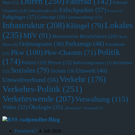
Düren
(250)
Fahrrad
(142)
Fahrrad-
Mass
(12)
Falschparker
(57)
Chaoten
(14)
Fahrradstraßen
(8)
Freizeit
(5)
Fußgänger
(27)
Gehwege
(18)
Greenwashing
(13)
Lokales
Infrastruktur
(208)
Klüngel
(79)
(235)
MIV
(91)
Motorisierte Berufsfahrer
(20)
Nord-
Parkzeuge
(48)
Ordnungsamt
(36)
Petrolheads
Düren
(9)
Politik
Pkw
(100)
Pkw-Chaoten
(71)
(12)
(174)
Polizei
(19)
Presse
(22)
Radvorrangrouten
(11)
Rechtliches
Soziales
(79)
Umwelt
(40)
Technik
(18)
(12)
Verkehr
(176)
Umweltverbund
(56)
Verkehrs-Politik
(251)
Verkehrswende
(207)
Verwaltung
(115)
Ökologie
(35)
Video
(32)
„Masterplan“ Innenstadt
(5)
radpendler-Blog
Parkdruck!?
4. Juli 2026