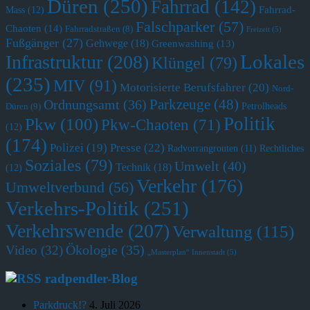
Düren
(250)
Fahrrad
(142)
Fahrrad-
Mass
(12)
Falschparker
(57)
Chaoten
(14)
Fahrradstraßen
(8)
Freizeit
(5)
Fußgänger
(27)
Gehwege
(18)
Greenwashing
(13)
Lokales
Infrastruktur
(208)
Klüngel
(79)
(235)
MIV
(91)
Motorisierte Berufsfahrer
(20)
Nord-
Parkzeuge
(48)
Ordnungsamt
(36)
Petrolheads
Düren
(9)
Politik
Pkw
(100)
Pkw-Chaoten
(71)
(12)
(174)
Polizei
(19)
Presse
(22)
Radvorrangrouten
(11)
Rechtliches
Soziales
(79)
Umwelt
(40)
Technik
(18)
(12)
Verkehr
(176)
Umweltverbund
(56)
Verkehrs-Politik
(251)
Verkehrswende
(207)
Verwaltung
(115)
Ökologie
(35)
Video
(32)
„Masterplan“ Innenstadt
(5)
radpendler-Blog
Parkdruck!?
4. Juli 2026