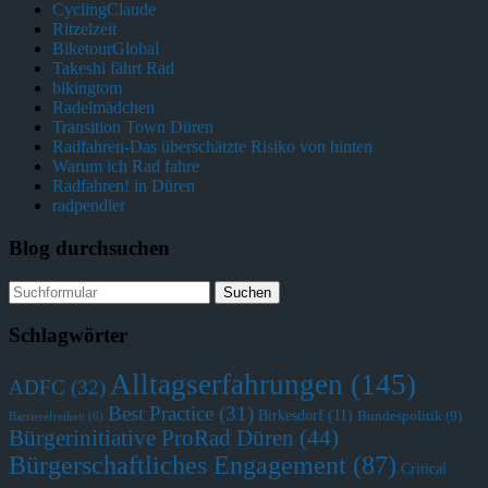
CyclingClaude
Ritzelzeit
BiketourGlobal
Takeshi fährt Rad
bikingtom
Radelmädchen
Transition Town Düren
Radfahren-Das überschätzte Risiko von hinten
Warum ich Rad fahre
Radfahren! in Düren
radpendler
Blog durchsuchen
Schlagwörter
Alltagserfahrungen
(145)
ADFC
(32)
Best Practice
(31)
Birkesdorf
(11)
Bundespolitik
(9)
Barrierefreiheit
(6)
Bürgerinitiative ProRad Düren
(44)
Bürgerschaftliches Engagement
(87)
Critical