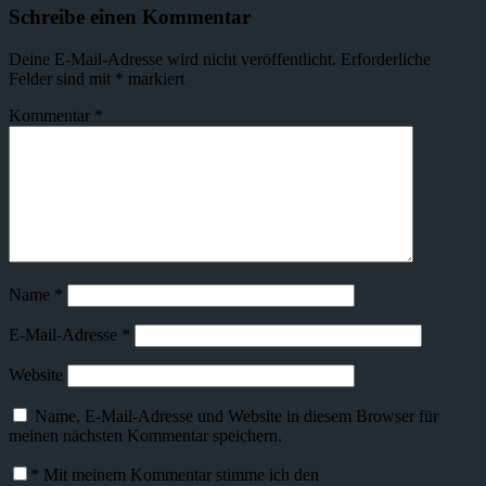
Schreibe einen Kommentar
Deine E-Mail-Adresse wird nicht veröffentlicht.
Erforderliche
Felder sind mit
*
markiert
Kommentar
*
Name
*
E-Mail-Adresse
*
Website
Name, E-Mail-Adresse und Website in diesem Browser für
meinen nächsten Kommentar speichern.
*
Mit meinem Kommentar stimme ich den