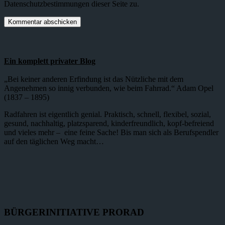
Datenschutzbestimmungen dieser Seite zu.
Ein komplett privater Blog
„Bei keiner anderen Erfindung ist das Nützliche mit dem
Angenehmen so innig verbunden, wie beim Fahrrad.“ Adam Opel
(1837 – 1895)
Radfahren ist eigentlich genial. Praktisch, schnell, flexibel, sozial,
gesund, nachhaltig, platzsparend, kinderfreundlich, kopf-befreiend
und vieles mehr – eine feine Sache! Bis man sich als Berufspendler
auf den täglichen Weg macht…
BÜRGERINITIATIVE PRORAD