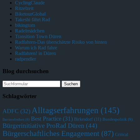
CyclingClaude
Ritzelzeit
BiketourGlobal
Takeshi fährt Rad
bikingtom
Radelmädchen
Transition Town Düren
Radfahren-Das überschätzte Risiko von hinten
Warum ich Rad fahre
Radfahren! in Düren
radpendler
Blog durchsuchen
Schlagwörter
Alltagserfahrungen
(145)
ADFC
(32)
Best Practice
(31)
Birkesdorf
(11)
Bundespolitik
(9)
Barrierefreiheit
(6)
Bürgerinitiative ProRad Düren
(44)
Bürgerschaftliches Engagement
(87)
Critical