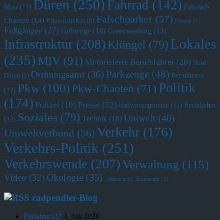
Düren
(250)
Fahrrad
(142)
Fahrrad-
Mass
(12)
Falschparker
(57)
Chaoten
(14)
Fahrradstraßen
(8)
Freizeit
(5)
Fußgänger
(27)
Gehwege
(18)
Greenwashing
(13)
Lokales
Infrastruktur
(208)
Klüngel
(79)
(235)
MIV
(91)
Motorisierte Berufsfahrer
(20)
Nord-
Parkzeuge
(48)
Ordnungsamt
(36)
Petrolheads
Düren
(9)
Politik
Pkw
(100)
Pkw-Chaoten
(71)
(12)
(174)
Polizei
(19)
Presse
(22)
Radvorrangrouten
(11)
Rechtliches
Soziales
(79)
Umwelt
(40)
Technik
(18)
(12)
Verkehr
(176)
Umweltverbund
(56)
Verkehrs-Politik
(251)
Verkehrswende
(207)
Verwaltung
(115)
Ökologie
(35)
Video
(32)
„Masterplan“ Innenstadt
(5)
radpendler-Blog
Parkdruck!?
4. Juli 2026