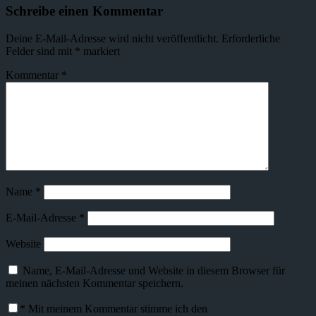
Schreibe einen Kommentar
Deine E-Mail-Adresse wird nicht veröffentlicht.
Erforderliche
Felder sind mit
*
markiert
Kommentar
*
Name
*
E-Mail-Adresse
*
Website
Name, E-Mail-Adresse und Website in diesem Browser für
meinen nächsten Kommentar speichern.
*
Mit meinem Kommentar stimme ich den