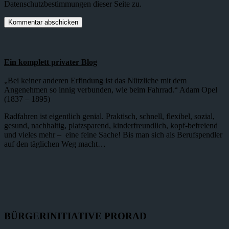
Datenschutzbestimmungen dieser Seite zu.
Ein komplett privater Blog
„Bei keiner anderen Erfindung ist das Nützliche mit dem
Angenehmen so innig verbunden, wie beim Fahrrad.“ Adam Opel
(1837 – 1895)
Radfahren ist eigentlich genial. Praktisch, schnell, flexibel, sozial,
gesund, nachhaltig, platzsparend, kinderfreundlich, kopf-befreiend
und vieles mehr – eine feine Sache! Bis man sich als Berufspendler
auf den täglichen Weg macht…
BÜRGERINITIATIVE PRORAD