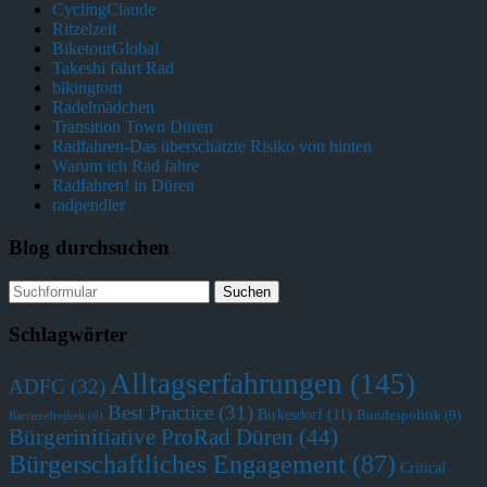
CyclingClaude
Ritzelzeit
BiketourGlobal
Takeshi fährt Rad
bikingtom
Radelmädchen
Transition Town Düren
Radfahren-Das überschätzte Risiko von hinten
Warum ich Rad fahre
Radfahren! in Düren
radpendler
Blog durchsuchen
Schlagwörter
Alltagserfahrungen
(145)
ADFC
(32)
Best Practice
(31)
Birkesdorf
(11)
Bundespolitik
(9)
Barrierefreiheit
(6)
Bürgerinitiative ProRad Düren
(44)
Bürgerschaftliches Engagement
(87)
Critical