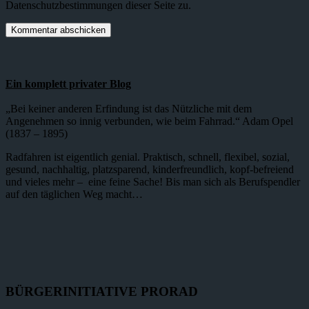
Datenschutzbestimmungen dieser Seite zu.
Ein komplett privater Blog
„Bei keiner anderen Erfindung ist das Nützliche mit dem
Angenehmen so innig verbunden, wie beim Fahrrad.“ Adam Opel
(1837 – 1895)
Radfahren ist eigentlich genial. Praktisch, schnell, flexibel, sozial,
gesund, nachhaltig, platzsparend, kinderfreundlich, kopf-befreiend
und vieles mehr – eine feine Sache! Bis man sich als Berufspendler
auf den täglichen Weg macht…
BÜRGERINITIATIVE PRORAD