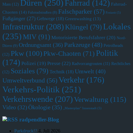
Düren
(250)
Fahrrad
(142)
Fahrrad-
Mass
(12)
Falschparker
(57)
Chaoten
(14)
Fahrradstraßen
(8)
Freizeit
(5)
Fußgänger
(27)
Gehwege
(18)
Greenwashing
(13)
Lokales
Infrastruktur
(208)
Klüngel
(79)
(235)
MIV
(91)
Motorisierte Berufsfahrer
(20)
Nord-
Parkzeuge
(48)
Ordnungsamt
(36)
Petrolheads
Düren
(9)
Politik
Pkw
(100)
Pkw-Chaoten
(71)
(12)
(174)
Polizei
(19)
Presse
(22)
Radvorrangrouten
(11)
Rechtliches
Soziales
(79)
Umwelt
(40)
Technik
(18)
(12)
Verkehr
(176)
Umweltverbund
(56)
Verkehrs-Politik
(251)
Verkehrswende
(207)
Verwaltung
(115)
Ökologie
(35)
Video
(32)
„Masterplan“ Innenstadt
(5)
radpendler-Blog
Parkdruck!?
4. Juli 2026