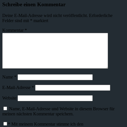
Schreibe einen Kommentar
Deine E-Mail-Adresse wird nicht veröffentlicht.
Erforderliche
Felder sind mit
*
markiert
Kommentar
*
Name
*
E-Mail-Adresse
*
Website
Name, E-Mail-Adresse und Website in diesem Browser für
meinen nächsten Kommentar speichern.
*
Mit meinem Kommentar stimme ich den