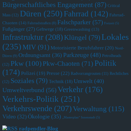
Bürgerschaftliches Engagement
(87)
Critical
Düren
(250)
Fahrrad
(142)
Fahrrad-
Mass
(12)
Falschparker
(57)
Chaoten
(14)
Fahrradstraßen
(8)
Freizeit
(5)
Fußgänger
(27)
Gehwege
(18)
Greenwashing
(13)
Lokales
Infrastruktur
(208)
Klüngel
(79)
(235)
MIV
(91)
Motorisierte Berufsfahrer
(20)
Nord-
Parkzeuge
(48)
Ordnungsamt
(36)
Petrolheads
Düren
(9)
Politik
Pkw
(100)
Pkw-Chaoten
(71)
(12)
(174)
Polizei
(19)
Presse
(22)
Radvorrangrouten
(11)
Rechtliches
Soziales
(79)
Umwelt
(40)
Technik
(18)
(12)
Verkehr
(176)
Umweltverbund
(56)
Verkehrs-Politik
(251)
Verkehrswende
(207)
Verwaltung
(115)
Ökologie
(35)
Video
(32)
„Masterplan“ Innenstadt
(5)
radpendler-Blog