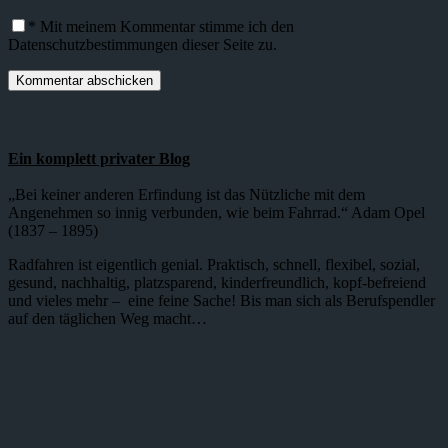
*
Mit meinem Kommentar stimme ich den
Datenschutzbestimmungen dieser Seite zu.
Ein komplett privater Blog
„Bei keiner anderen Erfindung ist das Nützliche mit dem
Angenehmen so innig verbunden, wie beim Fahrrad.“ Adam Opel
(1837 – 1895)
Radfahren ist eigentlich genial. Praktisch, schnell, flexibel, sozial,
gesund, nachhaltig, platzsparend, kinderfreundlich, kopf-befreiend
und vieles mehr – eine feine Sache! Bis man sich als Berufspendler
auf den täglichen Weg macht…