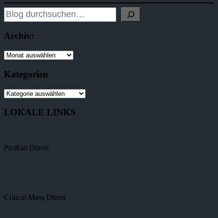
Archiv:
Kategorien
LOKALE LINKS
ProRad Düren
Critical Mass Düren