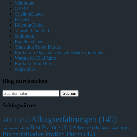
Velohome
GABA
CyclingClaude
Ritzelzeit
BiketourGlobal
Takeshi fährt Rad
bikingtom
Radelmädchen
Transition Town Düren
Radfahren-Das überschätzte Risiko von hinten
Warum ich Rad fahre
Radfahren! in Düren
radpendler
Blog durchsuchen
Schlagwörter
Alltagserfahrungen
(145)
ADFC
(32)
Best Practice
(31)
Birkesdorf
(11)
Bundespolitik
(9)
Barrierefreiheit
(6)
Bürgerinitiative ProRad Düren
(44)