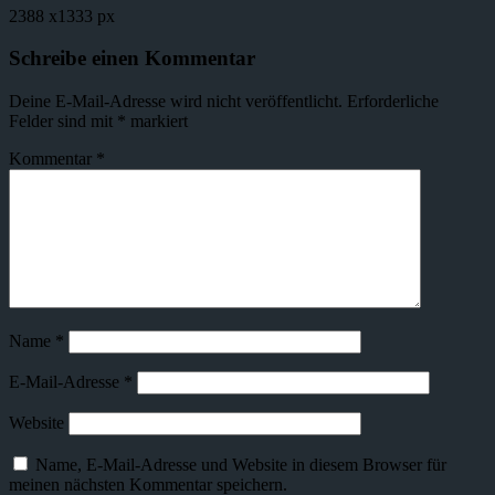
2388
x
1333 px
Schreibe einen Kommentar
Deine E-Mail-Adresse wird nicht veröffentlicht.
Erforderliche
Felder sind mit
*
markiert
Kommentar
*
Name
*
E-Mail-Adresse
*
Website
Name, E-Mail-Adresse und Website in diesem Browser für
meinen nächsten Kommentar speichern.