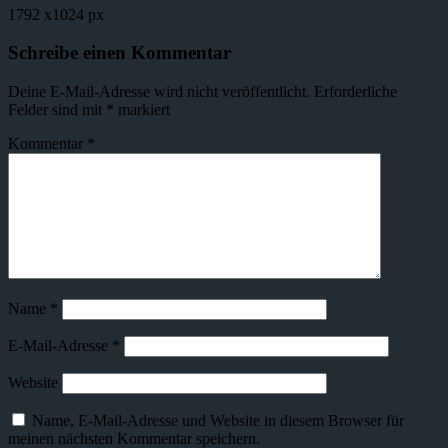
1792
x
1024 px
Schreibe einen Kommentar
Deine E-Mail-Adresse wird nicht veröffentlicht.
Erforderliche
Felder sind mit
*
markiert
Kommentar
*
Name
*
E-Mail-Adresse
*
Website
Name, E-Mail-Adresse und Website in diesem Browser für
meinen nächsten Kommentar speichern.