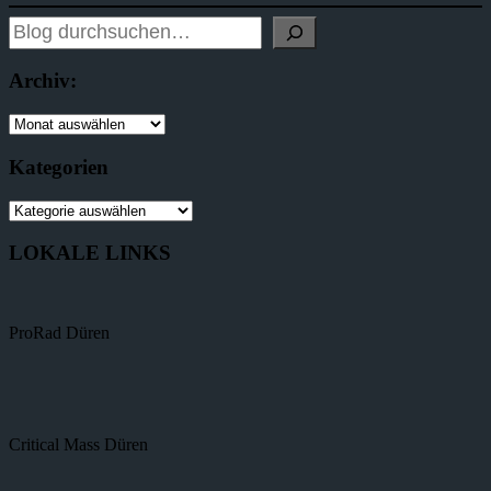
Archiv:
Kategorien
LOKALE LINKS
ProRad Düren
Critical Mass Düren