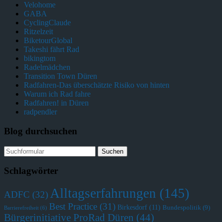
Velohome
GABA
CyclingClaude
Ritzelzeit
BiketourGlobal
Takeshi fährt Rad
bikingtom
Radelmädchen
Transition Town Düren
Radfahren-Das überschätzte Risiko von hinten
Warum ich Rad fahre
Radfahren! in Düren
radpendler
Blog durchsuchen
Schlagwörter
Alltagserfahrungen
(145)
ADFC
(32)
Best Practice
(31)
Birkesdorf
(11)
Bundespolitik
(9)
Barrierefreiheit
(6)
Bürgerinitiative ProRad Düren
(44)