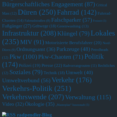
Bürgerschaftliches Engagement
(87)
Critical
Düren
(250)
Fahrrad
(142)
Fahrrad-
Mass
(12)
Falschparker
(57)
Chaoten
(14)
Fahrradstraßen
(8)
Freizeit
(5)
Fußgänger
(27)
Gehwege
(18)
Greenwashing
(13)
Lokales
Infrastruktur
(208)
Klüngel
(79)
(235)
MIV
(91)
Motorisierte Berufsfahrer
(20)
Nord-
Parkzeuge
(48)
Ordnungsamt
(36)
Petrolheads
Düren
(9)
Politik
Pkw
(100)
Pkw-Chaoten
(71)
(12)
(174)
Polizei
(19)
Presse
(22)
Radvorrangrouten
(11)
Rechtliches
Soziales
(79)
Umwelt
(40)
Technik
(18)
(12)
Verkehr
(176)
Umweltverbund
(56)
Verkehrs-Politik
(251)
Verkehrswende
(207)
Verwaltung
(115)
Ökologie
(35)
Video
(32)
„Masterplan“ Innenstadt
(5)
radpendler-Blog