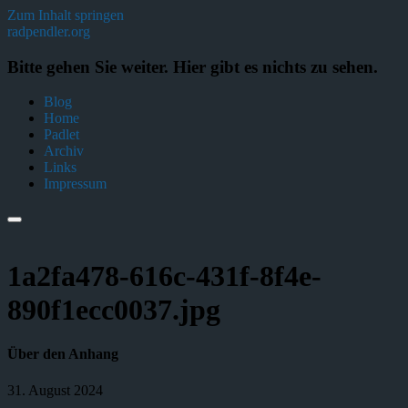
Zum Inhalt springen
radpendler.org
Bitte gehen Sie weiter. Hier gibt es nichts zu sehen.
Blog
Home
Padlet
Archiv
Links
Impressum
1a2fa478-616c-431f-8f4e-
890f1ecc0037.jpg
Über den Anhang
31. August 2024