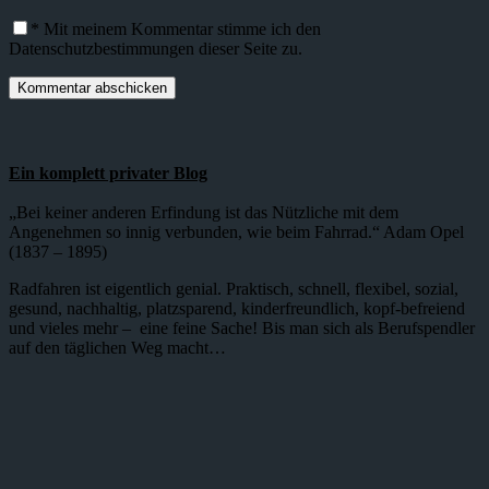
*
Mit meinem Kommentar stimme ich den
Datenschutzbestimmungen dieser Seite zu.
Ein komplett privater Blog
„Bei keiner anderen Erfindung ist das Nützliche mit dem
Angenehmen so innig verbunden, wie beim Fahrrad.“ Adam Opel
(1837 – 1895)
Radfahren ist eigentlich genial. Praktisch, schnell, flexibel, sozial,
gesund, nachhaltig, platzsparend, kinderfreundlich, kopf-befreiend
und vieles mehr – eine feine Sache! Bis man sich als Berufspendler
auf den täglichen Weg macht…