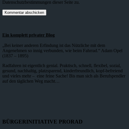
Datenschutzbestimmungen dieser Seite zu.
Ein komplett privater Blog
„Bei keiner anderen Erfindung ist das Nützliche mit dem
Angenehmen so innig verbunden, wie beim Fahrrad.“ Adam Opel
(1837 – 1895)
Radfahren ist eigentlich genial. Praktisch, schnell, flexibel, sozial,
gesund, nachhaltig, platzsparend, kinderfreundlich, kopf-befreiend
und vieles mehr – eine feine Sache! Bis man sich als Berufspendler
auf den täglichen Weg macht…
BÜRGERINITIATIVE PRORAD