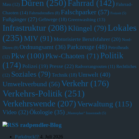
Düren
(250)
Fahrrad
(142)
Fahrrad-
Mass
(12)
Falschparker
(57)
Chaoten
(14)
Fahrradstraßen
(8)
Freizeit
(5)
Fußgänger
(27)
Gehwege
(18)
Greenwashing
(13)
Lokales
Infrastruktur
(208)
Klüngel
(79)
(235)
MIV
(91)
Motorisierte Berufsfahrer
(20)
Nord-
Parkzeuge
(48)
Ordnungsamt
(36)
Petrolheads
Düren
(9)
Politik
Pkw
(100)
Pkw-Chaoten
(71)
(12)
(174)
Polizei
(19)
Presse
(22)
Radvorrangrouten
(11)
Rechtliches
Soziales
(79)
Umwelt
(40)
Technik
(18)
(12)
Verkehr
(176)
Umweltverbund
(56)
Verkehrs-Politik
(251)
Verkehrswende
(207)
Verwaltung
(115)
Ökologie
(35)
Video
(32)
„Masterplan“ Innenstadt
(5)
radpendler-Blog
Parkdruck!?
4. Juli 2026