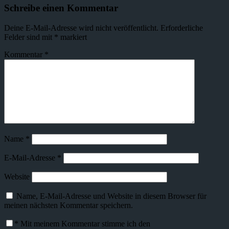
Schreibe einen Kommentar
Deine E-Mail-Adresse wird nicht veröffentlicht.
Erforderliche
Felder sind mit
*
markiert
Kommentar
*
Name
*
E-Mail-Adresse
*
Website
Name, E-Mail-Adresse und Website in diesem Browser für
meinen nächsten Kommentar speichern.
*
Mit meinem Kommentar stimme ich den