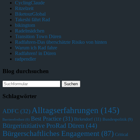
CyclingClaude
Ritzelzeit
BiketourGlobal
Takeshi fährt Rad
bikingtom
Radelmädchen
Transition Town Düren
Radfahren-Das überschätzte Risiko von hinten
Warum ich Rad fahre
Radfahren! in Düren
radpendler
Blog durchsuchen
Schlagwörter
Alltagserfahrungen
(145)
ADFC
(32)
Best Practice
(31)
Birkesdorf
(11)
Bundespolitik
(9)
Barrierefreiheit
(6)
Bürgerinitiative ProRad Düren
(44)
Bürgerschaftliches Engagement
(87)
Critical