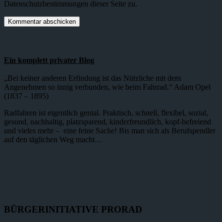
Datenschutzbestimmungen dieser Seite zu.
Ein komplett privater Blog
„Bei keiner anderen Erfindung ist das Nützliche mit dem
Angenehmen so innig verbunden, wie beim Fahrrad.“ Adam Opel
(1837 – 1895)
Radfahren ist eigentlich genial. Praktisch, schnell, flexibel, sozial,
gesund, nachhaltig, platzsparend, kinderfreundlich, kopf-befreiend
und vieles mehr – eine feine Sache! Bis man sich als Berufspendler
auf den täglichen Weg macht…
BÜRGERINITIATIVE PRORAD