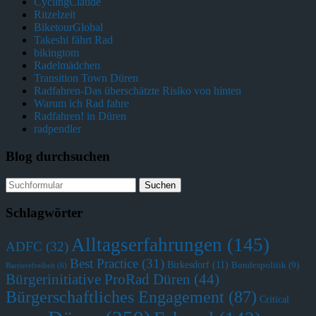
CyclingClaude
Ritzelzeit
BiketourGlobal
Takeshi fährt Rad
bikingtom
Radelmädchen
Transition Town Düren
Radfahren-Das überschätzte Risiko von hinten
Warum ich Rad fahre
Radfahren! in Düren
radpendler
Blog durchsuchen
Schlagwörter
Alltagserfahrungen
(145)
ADFC
(32)
Best Practice
(31)
Birkesdorf
(11)
Bundespolitik
(9)
Barrierefreiheit
(6)
Bürgerinitiative ProRad Düren
(44)
Bürgerschaftliches Engagement
(87)
Critical