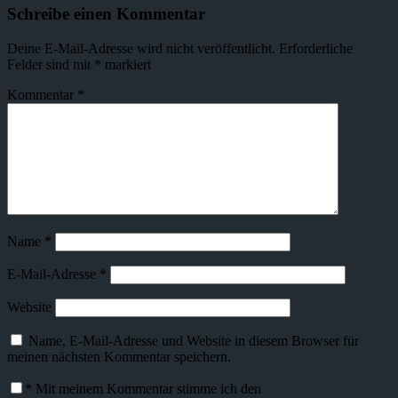
Schreibe einen Kommentar
Deine E-Mail-Adresse wird nicht veröffentlicht.
Erforderliche
Felder sind mit
*
markiert
Kommentar
*
Name
*
E-Mail-Adresse
*
Website
Name, E-Mail-Adresse und Website in diesem Browser für
meinen nächsten Kommentar speichern.
*
Mit meinem Kommentar stimme ich den