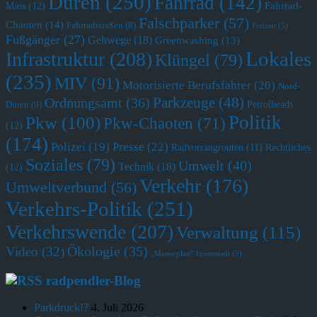
Düren
(250)
Fahrrad
(142)
Fahrrad-
Mass
(12)
Falschparker
(57)
Chaoten
(14)
Fahrradstraßen
(8)
Freizeit
(5)
Fußgänger
(27)
Gehwege
(18)
Greenwashing
(13)
Lokales
Infrastruktur
(208)
Klüngel
(79)
(235)
MIV
(91)
Motorisierte Berufsfahrer
(20)
Nord-
Parkzeuge
(48)
Ordnungsamt
(36)
Petrolheads
Düren
(9)
Politik
Pkw
(100)
Pkw-Chaoten
(71)
(12)
(174)
Polizei
(19)
Presse
(22)
Radvorrangrouten
(11)
Rechtliches
Soziales
(79)
Umwelt
(40)
Technik
(18)
(12)
Verkehr
(176)
Umweltverbund
(56)
Verkehrs-Politik
(251)
Verkehrswende
(207)
Verwaltung
(115)
Ökologie
(35)
Video
(32)
„Masterplan“ Innenstadt
(5)
radpendler-Blog
Parkdruck!?
4. Juli 2026