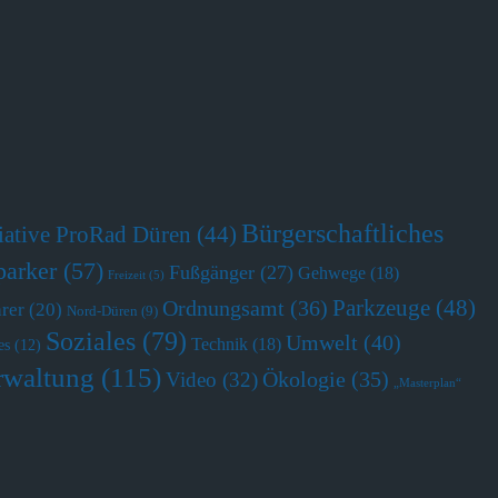
Bürgerschaftliches
tiative ProRad Düren
(44)
parker
(57)
Fußgänger
(27)
Gehwege
(18)
Freizeit
(5)
Parkzeuge
(48)
Ordnungsamt
(36)
hrer
(20)
Nord-Düren
(9)
Soziales
(79)
Umwelt
(40)
Technik
(18)
es
(12)
rwaltung
(115)
Ökologie
(35)
Video
(32)
„Masterplan“