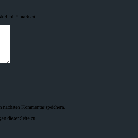
sind mit
*
markiert
n nächsten Kommentar speichern.
n dieser Seite zu.