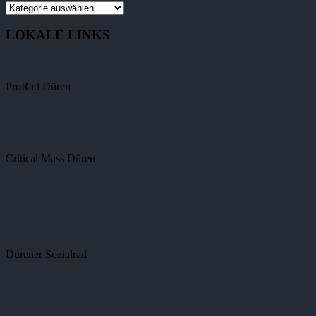
Kategorien
LOKALE LINKS
ProRad Düren
Critical Mass Düren
Dürener Sozialrad