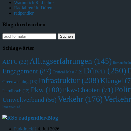
Warum ich Rad fahre
Radfahren! in Düren
radpendler
Blog durchsuchen
Suchen
nach:
Schlagwörter
Alltagserfahrungen
(145)
ADFC
(32)
Barrierefreihe
Düren
(250)
Engagement
(87)
Critical Mass
(12)
Infrastruktur
(208)
Klüngel
(7
Greenwashing
(13)
Polit
Pkw
(100)
Pkw-Chaoten
(71)
Petrolheads
(12)
Verkehr
Verkehr
(176)
Umweltverbund
(56)
Innenstadt
(5)
radpendler-Blog
Parkdruck!?
4. Juli 2026