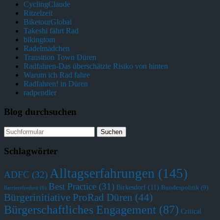
CyclingClaude
Ritzelzeit
BiketourGlobal
Takeshi fährt Rad
bikingtom
Radelmädchen
Transition Town Düren
Radfahren-Das überschätzte Risiko von hinten
Warum ich Rad fahre
Radfahren! in Düren
radpendler
Blog durchsuchen
Schlagwörter
Alltagserfahrungen
(145)
ADFC
(32)
Best Practice
(31)
Birkesdorf
(11)
Bundespolitik
(9)
Barrierefreiheit
(6)
Bürgerinitiative ProRad Düren
(44)
Bürgerschaftliches Engagement
(87)
Critical