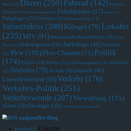
Düren
(250)
Fahrrad
(142)
Fahrrad-
Mass
(12)
Falschparker
(57)
Chaoten
(14)
Fahrradstraßen
(8)
Freizeit
(5)
Fußgänger
(27)
Gehwege
(18)
Greenwashing
(13)
Lokales
Infrastruktur
(208)
Klüngel
(79)
(235)
MIV
(91)
Motorisierte Berufsfahrer
(20)
Nord-
Parkzeuge
(48)
Ordnungsamt
(36)
Petrolheads
Düren
(9)
Politik
Pkw
(100)
Pkw-Chaoten
(71)
(12)
(174)
Polizei
(19)
Presse
(22)
Radvorrangrouten
(11)
Rechtliches
Soziales
(79)
Umwelt
(40)
Technik
(18)
(12)
Verkehr
(176)
Umweltverbund
(56)
Verkehrs-Politik
(251)
Verkehrswende
(207)
Verwaltung
(115)
Ökologie
(35)
Video
(32)
„Masterplan“ Innenstadt
(5)
radpendler-Blog
Parkdruck!?
4. Juli 2026