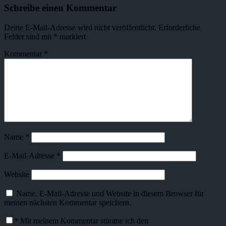
Schreibe einen Kommentar
Deine E-Mail-Adresse wird nicht veröffentlicht.
Erforderliche
Felder sind mit
*
markiert
Kommentar
*
Name
*
E-Mail-Adresse
*
Website
Name, E-Mail-Adresse und Website in diesem Browser für
meinen nächsten Kommentar speichern.
*
Mit meinem Kommentar stimme ich den