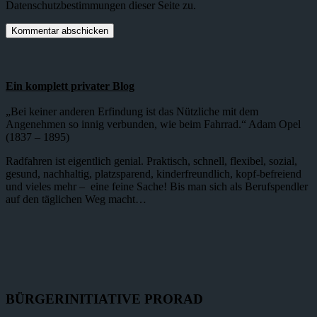
Datenschutzbestimmungen dieser Seite zu.
Ein komplett privater Blog
„Bei keiner anderen Erfindung ist das Nützliche mit dem
Angenehmen so innig verbunden, wie beim Fahrrad.“ Adam Opel
(1837 – 1895)
Radfahren ist eigentlich genial. Praktisch, schnell, flexibel, sozial,
gesund, nachhaltig, platzsparend, kinderfreundlich, kopf-befreiend
und vieles mehr – eine feine Sache! Bis man sich als Berufspendler
auf den täglichen Weg macht…
BÜRGERINITIATIVE PRORAD