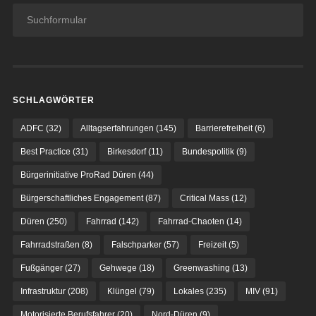
SCHLAGWÖRTER
ADFC
(32)
Alltagserfahrungen
(145)
Barrierefreiheit
(6)
Best Practice
(31)
Birkesdorf
(11)
Bundespolitik
(9)
Bürgerinitiative ProRad Düren
(44)
Bürgerschaftliches Engagement
(87)
Critical Mass
(12)
Düren
(250)
Fahrrad
(142)
Fahrrad-Chaoten
(14)
Fahrradstraßen
(8)
Falschparker
(57)
Freizeit
(5)
Fußgänger
(27)
Gehwege
(18)
Greenwashing
(13)
Infrastruktur
(208)
Klüngel
(79)
Lokales
(235)
MIV
(91)
Motorisierte Berufsfahrer
(20)
Nord-Düren
(9)