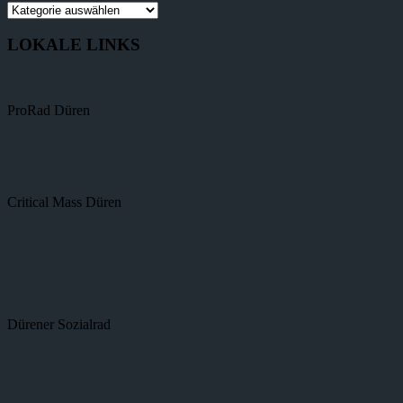
LOKALE LINKS
ProRad Düren
Critical Mass Düren
Dürener Sozialrad