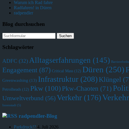
Warum ich Rad fahre
Radfahren! in Düren
radpendler
Blog durchsuchen
Schlagwörter
Alltagserfahrungen
(145)
ADFC
(32)
Barrierefreihe
Düren
(250)
Engagement
(87)
Critical Mass
(12)
Infrastruktur
(208)
Klüngel
(7
Greenwashing
(13)
Polit
Pkw
(100)
Pkw-Chaoten
(71)
Petrolheads
(12)
Verkehr
Verkehr
(176)
Umweltverbund
(56)
Innenstadt
(5)
radpendler-Blog
Parkdruck!?
4. Juli 2026