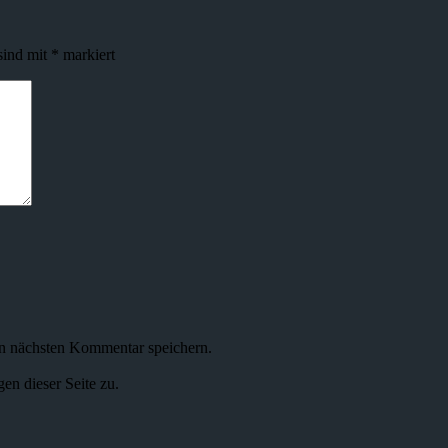
sind mit
*
markiert
n nächsten Kommentar speichern.
n dieser Seite zu.