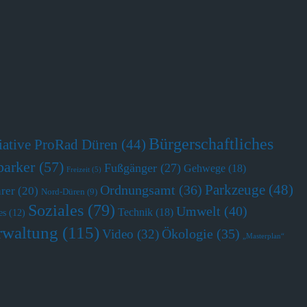
Bürgerschaftliches
tiative ProRad Düren
(44)
parker
(57)
Fußgänger
(27)
Gehwege
(18)
Freizeit
(5)
Parkzeuge
(48)
Ordnungsamt
(36)
hrer
(20)
Nord-Düren
(9)
Soziales
(79)
Umwelt
(40)
Technik
(18)
es
(12)
rwaltung
(115)
Ökologie
(35)
Video
(32)
„Masterplan“