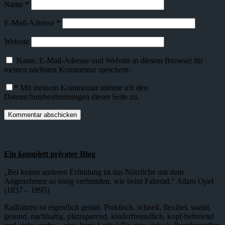
Name
*
E-Mail-Adresse
*
Website
Name, E-Mail-Adresse und Website in diesem Browser für
meinen nächsten Kommentar speichern.
*
Mit meinem Kommentar stimme ich den
Datenschutzbestimmungen dieser Seite zu.
Ein komplett privater Blog
„Bei keiner anderen Erfindung ist das Nützliche mit dem
Angenehmen so innig verbunden, wie beim Fahrrad.“ Adam Opel
(1837 – 1895)
Radfahren ist eigentlich genial. Praktisch, schnell, flexibel, sozial,
gesund, nachhaltig, platzsparend, kinderfreundlich, kopf-befreiend