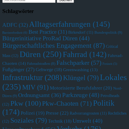
Schlagwörter
Alltagserfahrungen
(145)
ADFC
(32)
Best Practice
(31)
Birkesdorf
(11)
Bundespolitik
(9)
Barrierefreiheit
(6)
Bürgerinitiative ProRad Düren
(44)
Bürgerschaftliches Engagement
(87)
Critical
Düren
(250)
Fahrrad
(142)
Fahrrad-
Mass
(12)
Falschparker
(57)
Chaoten
(14)
Fahrradstraßen
(8)
Freizeit
(5)
Fußgänger
(27)
Gehwege
(18)
Greenwashing
(13)
Lokales
Infrastruktur
(208)
Klüngel
(79)
(235)
MIV
(91)
Motorisierte Berufsfahrer
(20)
Nord-
Parkzeuge
(48)
Ordnungsamt
(36)
Petrolheads
Düren
(9)
Politik
Pkw
(100)
Pkw-Chaoten
(71)
(12)
(174)
Polizei
(19)
Presse
(22)
Radvorrangrouten
(11)
Rechtliches
Soziales
(79)
Umwelt
(40)
Technik
(18)
(12)
Verkehr
(176)