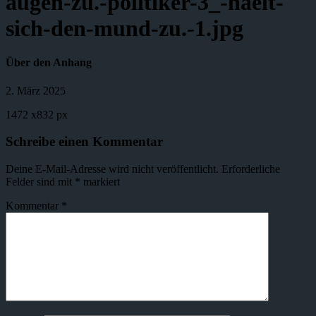
augen-zu.-politiker-3_-haelt-
sich-den-mund-zu.-1.jpg
Über den Anhang
2. März 2025
1472
x
832 px
Schreibe einen Kommentar
Deine E-Mail-Adresse wird nicht veröffentlicht.
Erforderliche
Felder sind mit
*
markiert
Kommentar
*