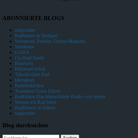
ABONNIERTE BLOGS
radpendler
Radfahren in Stuttgart
Velostrom, Pedelec Online-Magazin
Velohome
GABA
CyclingClaude
Ritzelzeit
BiketourGlobal
Takeshi fährt Rad
bikingtom
Radelmädchen
Transition Town Düren
Radfahren-Das überschätzte Risiko von hinten
Warum ich Rad fahre
Radfahren! in Düren
radpendler
Blog durchsuchen