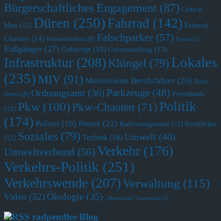
Bürgerschaftliches Engagement
(87)
Critical
Düren
(250)
Fahrrad
(142)
Fahrrad-
Mass
(12)
Falschparker
(57)
Chaoten
(14)
Fahrradstraßen
(8)
Freizeit
(5)
Fußgänger
(27)
Gehwege
(18)
Greenwashing
(13)
Lokales
Infrastruktur
(208)
Klüngel
(79)
(235)
MIV
(91)
Motorisierte Berufsfahrer
(20)
Nord-
Parkzeuge
(48)
Ordnungsamt
(36)
Petrolheads
Düren
(9)
Politik
Pkw
(100)
Pkw-Chaoten
(71)
(12)
(174)
Polizei
(19)
Presse
(22)
Radvorrangrouten
(11)
Rechtliches
Soziales
(79)
Umwelt
(40)
Technik
(18)
(12)
Verkehr
(176)
Umweltverbund
(56)
Verkehrs-Politik
(251)
Verkehrswende
(207)
Verwaltung
(115)
Ökologie
(35)
Video
(32)
„Masterplan“ Innenstadt
(5)
radpendler-Blog