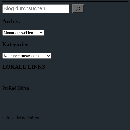
Archiv:
Kategorien
LOKALE LINKS
ProRad Düren
Critical Mass Düren