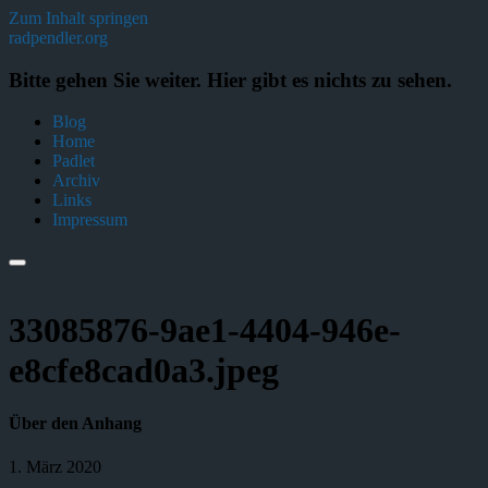
Zum Inhalt springen
radpendler.org
Bitte gehen Sie weiter. Hier gibt es nichts zu sehen.
Blog
Home
Padlet
Archiv
Links
Impressum
33085876-9ae1-4404-946e-
e8cfe8cad0a3.jpeg
Über den Anhang
1. März 2020