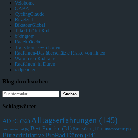
Velohome
GABA
CyclingClaude
Ritzelzeit
BiketourGlobal
Takeshi fährt Rad
bikingtom
Radelmädchen
Transition Town Düren
Radfahren-Das überschätzte Risiko von hinten
Warum ich Rad fahre
Radfahren! in Düren
radpendler
Blog durchsuchen
Schlagwörter
Alltagserfahrungen
(145)
ADFC
(32)
Best Practice
(31)
Birkesdorf
(11)
Bundespolitik
(9)
Barrierefreiheit
(6)
Bürgerinitiative ProRad Düren
(44)