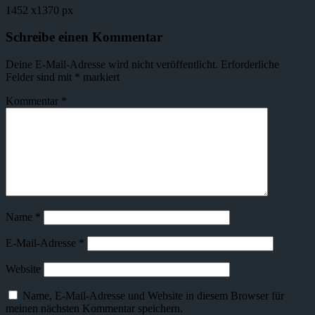
1452
x
1370 px
Schreibe einen Kommentar
Deine E-Mail-Adresse wird nicht veröffentlicht.
Erforderliche
Felder sind mit
*
markiert
Kommentar
*
Name
*
E-Mail-Adresse
*
Website
Name, E-Mail-Adresse und Website in diesem Browser für
meinen nächsten Kommentar speichern.