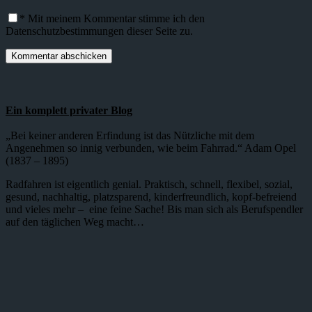
*
Mit meinem Kommentar stimme ich den
Datenschutzbestimmungen dieser Seite zu.
Ein komplett privater Blog
„Bei keiner anderen Erfindung ist das Nützliche mit dem
Angenehmen so innig verbunden, wie beim Fahrrad.“ Adam Opel
(1837 – 1895)
Radfahren ist eigentlich genial. Praktisch, schnell, flexibel, sozial,
gesund, nachhaltig, platzsparend, kinderfreundlich, kopf-befreiend
und vieles mehr – eine feine Sache! Bis man sich als Berufspendler
auf den täglichen Weg macht…