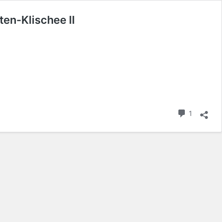
ten-Klischee II
1