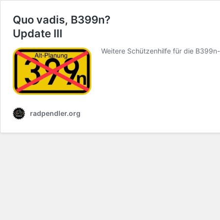
Quo vadis, B399n?
Update III
Weitere Schützenhilfe für die B399n-
radpendler.org