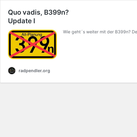
Quo vadis, B399n?
Update I
Wie geht´s weiter mit der B399n? 
radpendler.org