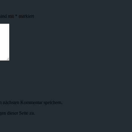
sind mit
*
markiert
n nächsten Kommentar speichern.
n dieser Seite zu.