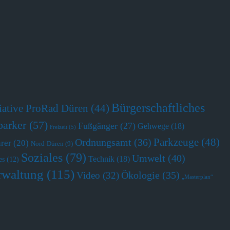
Bürgerschaftliches
tiative ProRad Düren
(44)
parker
(57)
Fußgänger
(27)
Gehwege
(18)
Freizeit
(5)
Parkzeuge
(48)
Ordnungsamt
(36)
hrer
(20)
Nord-Düren
(9)
Soziales
(79)
Umwelt
(40)
Technik
(18)
es
(12)
rwaltung
(115)
Ökologie
(35)
Video
(32)
„Masterplan“