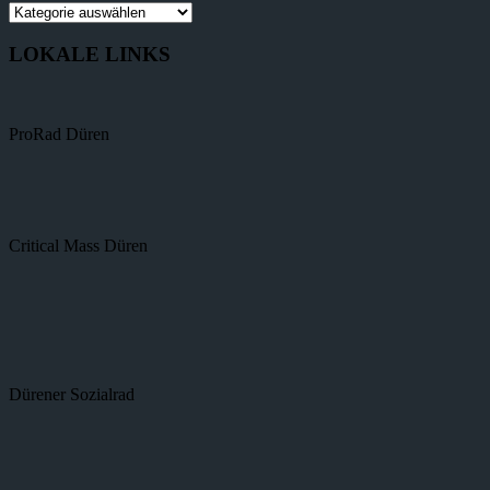
LOKALE LINKS
ProRad Düren
Critical Mass Düren
Dürener Sozialrad