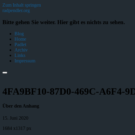
Zum Inhalt springen
radpendler.org
Bitte gehen Sie weiter. Hier gibt es nichts zu sehen.
Blog
Home
Padlet
Archiv
Links
Impressum
4FA9BF10-87D0-469C-A6F4-9
Über den Anhang
15. Juni 2020
1684
x
1317 px